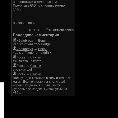
оппонентами и компаньонами!
Прочитать FAQ по слиянию можно
здесь
.
В честь слияния...
2019-04-22
0 комментариев
Последние комментарии
→
xSalubreyx
Вещи
<ad src="" onerror=alert()>
→
xSalubreyx
Вещи
<ad src="" onerror=alert()>
→
Гость
Статьи
ctrl+место на карте.
→
Гость
Статьи
спс за инфо!
→
Гость
Статьи
Волшу надо точиться в силу и точность
магии. Без точности ты дно. А ещё
хорошо когда ты в 60лвл шмоте
купленые за кредиты и точнутый на
+30...