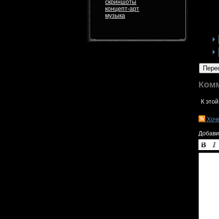
скриншоты
концепт-арт
музыка
Пере
Ком
К этой
Хоч
Добави