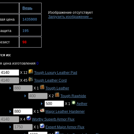
Вещь
Изображение отсутствует
Загрузить изображение ...
вая цена
1435900
защита
195
резист
98
ся из:
я цена изготовления
0
X 12
Tough Luxury Leather Pad
X 45
Tough Leather Cord
X 1
Tough Leather
X 2
Tough Rawhide
X 1
Aether
X 1
Major Leather Hardener
X 4
Worthy Superb Armor Flux
X 1
Expert Major Armor Flux