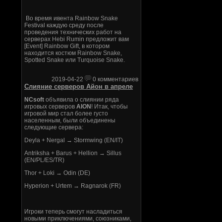
Во время ивента Rainbow Snake
Festival каждую среду после
проведения технических работ на
серверах Hebi Rumin предложит вам
[Event] Rainbow Gift, в котором
находится костюм Rainbow Snake,
Spotted Snake или Turquoise Snake.
2019-04-22
0 комментариев
Слияние серверов Айон в апреле
NCsoft
объявила о слиянии ряда
игровых серверов
AION
! Итак, чтобы
игровой мир стал более густо
населенным, были объединены
следующие сервера:
Deyla + Nergal → Stormwing (EN/IT)
Antriksha + Barus + Hellion → Sillus
(EN/PL/ES/TR)
Thor + Loki → Odin (DE)
Hyperion + Urtem → Ragnarok (FR)
Игроки теперь смогут насладиться
новыми приключениями, союзниками,