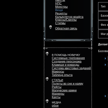
Квесты
НПС
Тип
Монстры
Вещи
Рецепты
Базо
Калькулятор крафта
Классы/Скиллы
Стигмы
Физ 
Обратная связь
Маг 
Делает
Базова
В ПОМОЩЬ НОВИЧКУ
Системные требования
Создание персонажа
Клавиши и команды
Система квестовых заданий
Макросы
Таблица опыта
СТАТЬИ
Полеты во сне и наяву
Рифты
Магические камни
Маркеры
Карты
МЕДИА
обои