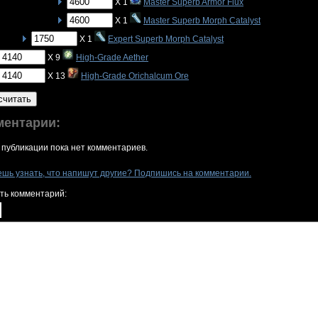
X 1
Master Superb Armor Flux
X 1
Master Superb Morph Catalyst
X 1
Expert Superb Morph Catalyst
X 9
High-Grade Aether
X 13
High-Grade Orichalcum Ore
считать
ментарии:
 публикации пока нет комментариев.
ешь узнать, что напишут другие? Подпишись на комментарии.
ть комментарий: