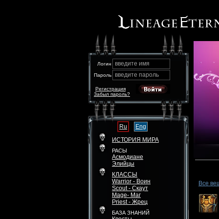
введите имя
Логин
введите пароль
Пароль
Регистрация
Забыл пароль?
Ru
Eng
ИСТОРИЯ МИРА
РАСЫ
Асмодиане
Элийцы
КЛАССЫ
Warrior - Воин
Все ве
Scout - Скаут
Mage- Маг
Priest - Жрец
БАЗА ЗНАНИЙ