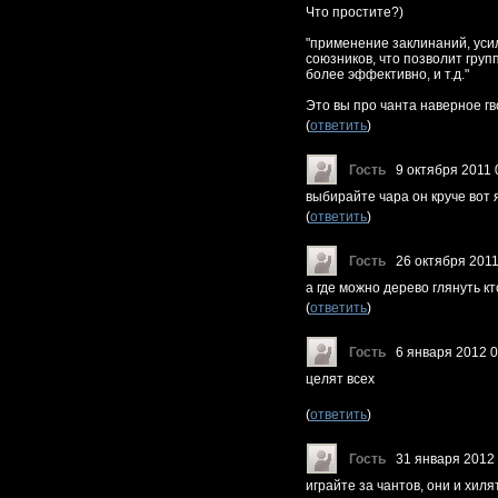
Что простите?)
"применение заклинаний, усил
союзников, что позволит гру
более эффективно, и т.д."
Это вы про чанта наверное гв
(
ответить
)
Гость
9 октября 2011 
выбирайте чара он круче вот я
(
ответить
)
Гость
26 октября 2011
а где можно дерево глянуть кт
(
ответить
)
Гость
6 января 2012 0
целят всех
(
ответить
)
Гость
31 января 2012
играйте за чантов, они и хиля