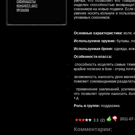
увечья, что позволяет его товар
скриншоты
наделен способностью возвращат
концепт-арт
союзников на новые подвиги. Если
музыка
умение носить кольчуги и пользо
уязвимых союзников.
Основные характеристики:
воля, 
Используемое оружие:
булавы, по
Используемая броня:
одежда, кож
Особенности класса:
·
способность исцелять самые тяже
крайне полезно в бою - отряд почт
·
возможность наносить урон магией
поможет сокомандникам разделатьс
·
применение заклинаний, усиливаю
что позволит группе наносить бо
т.д.
Роль в группе:
поддержка.
2011-07
3.3
(2)
Комментарии: