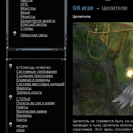
Квесты
НПС
Об игре
→
Целители
Монстры
Вещи
Рецепты
Целители
.
Калькулятор крафта
Классы/Скиллы
Стигмы
Обратная связь
В ПОМОЩЬ НОВИЧКУ
Системные требования
Создание персонажа
Клавиши и команды
Система квестовых заданий
Макросы
Таблица опыта
СТАТЬИ
Полеты во сне и наяву
Рифты
Магические камни
Маркеры
Карты
Целитель не стремится быть на о
проводит в тылу, Целитель испол
МЕДИА
соратников. Этот жрец способен
обои