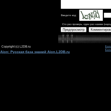
Введите код:
Сто раз проверь, один раз нажми (наро
Предпросмотр
Комментиров
Copyright (c) L2DB.ru
Баз
Баз
Aion: Русская база знаний Aion.L2DB.ru