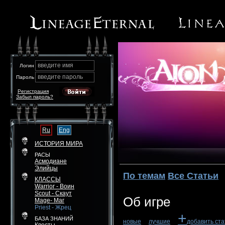
введите имя
Логин
введите пароль
Пароль
Регистрация
Забыл пароль?
Ru
Eng
ИСТОРИЯ МИРА
РАСЫ
Асмодиане
Элийцы
По темам
Все Статьи
КЛАССЫ
Warrior - Воин
Scout - Скаут
Об игре
Mage- Маг
Priest - Жрец
+
БАЗА ЗНАНИЙ
новые
лучшие
добавить ст