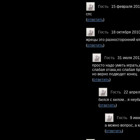
Гость
15 февраля 201
cпс
(
ответить
)
Гость
18 октября 2010
жрецы это разносторонний кл
(
ответить
)
Гость
31 июля 201
просто надо уметь играть,
слабая отака,но слабая бр
но верно подводет конец
(
ответить
)
Гость
22 апрел
бился с хилом... я неу
(
ответить
)
Гость
9 июн
а можно вопрос, а к
(
ответить
)