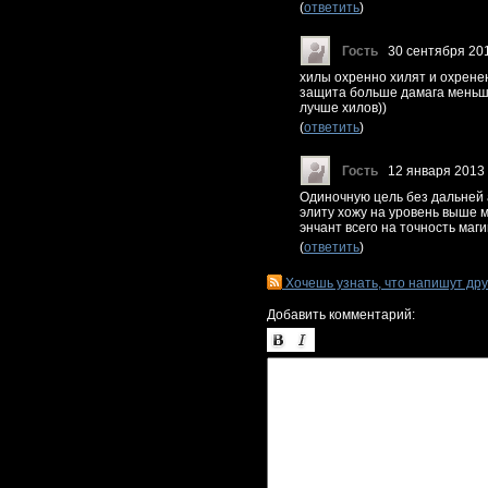
(
ответить
)
Гость
30 сентября 20
хилы охренно хилят и охренен
защита больше дамага меньше
лучше хилов))
(
ответить
)
Гость
12 января 2013
Одиночную цель без дальней 
элиту хожу на уровень выше м
энчант всего на точность магии
(
ответить
)
Хочешь узнать, что напишут др
Добавить комментарий: