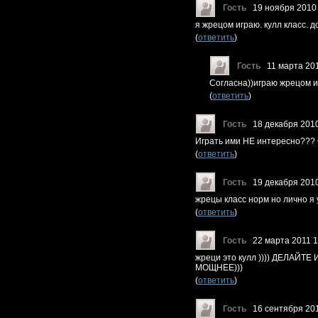
Гость
19 ноября 2010
я жрецом играю. кулл класс. д
(
ответить
)
Гость
11 марта 20
Согласна))играю жрецом и
(
ответить
)
Гость
18 декабря 201
Играть ими НЕ интересно??? 
(
ответить
)
Гость
19 декабря 201
жрецы класс норм но лично я 
(
ответить
)
Гость
22 марта 2011 1
жреци это кулл )))) ДЕЛАЙ
МОЩНЕЕ)))
(
ответить
)
Гость
16 сентября 20