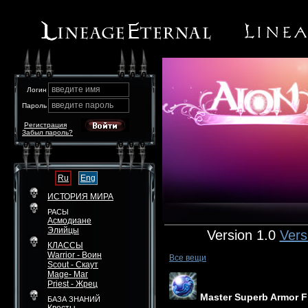
введите имя
Логин
введите пароль
Пароль
Регистрация
Забыл пароль?
Ru
Eng
ИСТОРИЯ МИРА
РАСЫ
Асмодиане
Элийцы
Version 1.0
Vers
КЛАССЫ
Warrior - Воин
Все вещи
Scout - Скаут
Mage- Маг
Priest - Жрец
Master Superb Armor F
БАЗА ЗНАНИЙ