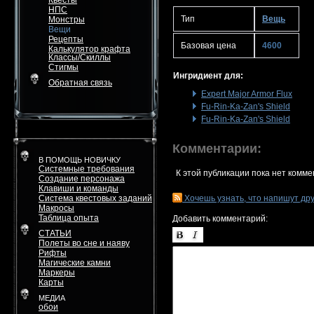
Квесты
НПС
Тип
Вещь
Монстры
Вещи
Рецепты
Базовая цена
4600
Калькулятор крафта
Классы/Скиллы
Стигмы
Ингридиент для:
Обратная связь
Expert Major Armor Flux
Fu-Rin-Ka-Zan's Shield
Fu-Rin-Ka-Zan's Shield
Комментарии:
В ПОМОЩЬ НОВИЧКУ
Системные требования
К этой публикации пока нет комме
Создание персонажа
Клавиши и команды
Система квестовых заданий
Хочешь узнать, что напишут др
Макросы
Таблица опыта
Добавить комментарий:
СТАТЬИ
Полеты во сне и наяву
Рифты
Магические камни
Маркеры
Карты
МЕДИА
обои