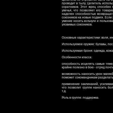
проводит в тылу, Целитель испол
соратников. Этот жрец способен
увечья, что позволяет его товар
наделен способностью возвращат
союзников на новые подвиги. Если
умение носить кольчуги и пользо
уязвимых союзников.
Основные характеристики: воля, ин
Используемое оружие: булавы, пос
Используемая броня: одежда, кожа
Особенности класса:
способность исцелять самые тяже
крайне полезно в бою - отряд почт
возможность наносить урон магией
поможет сокомандникам разделатьс
применение заклинаний, усиливаю
что позволит группе наносить бо
т.д.
Роль в группе: поддержка.