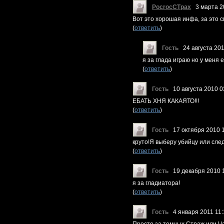
PocrocCTpax
3 марта 2
Вот это хорошая инфа, за это сп
(
ответить
)
Гость
24 августа 201
я за глада играю но у меня 
(
ответить
)
Гость
10 августа 2010 0
ЕБАТЬ ХНЯ КАКАЯТО!!!
(
ответить
)
Гость
17 октября 2010 
круто!Я выберу убийцу или сле
(
ответить
)
Гость
19 декабря 2010 
я за гладиатора!
(
ответить
)
Гость
4 января 2011 11: