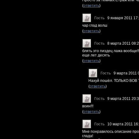
Просто за темных.Страж или Ч
(
ответить
)
Гость
9 января 2011 17
чар глад волш
(
ответить
)
Гость
8 марта 2011 08:
блять это пиздец лажа вообще!
еще лет десять
(
ответить
)
Гость
9 марта 2011 
Нахуй пошёл. ТОЛЬКО ВОВ
(
ответить
)
Гость
9 марта 2011 20:
воин!!!
(
ответить
)
Гость
10 марта 2011 16
Мне понравилось описание про 
глада!