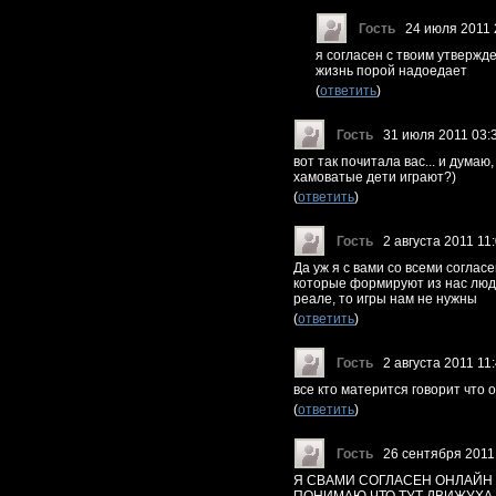
Гость
24 июля 2011 
я согласен с твоим утвержд
жизнь порой надоедает
(
ответить
)
Гость
31 июля 2011 03:
вот так почитала вас... и думаю,
хамоватые дети играют?)
(
ответить
)
Гость
2 августа 2011 11
Да уж я с вами со всеми соглас
которые формируют из нас люде
реале, то игры нам не нужны
(
ответить
)
Гость
2 августа 2011 11
все кто матерится говорит что 
(
ответить
)
Гость
26 сентября 2011
Я СВАМИ СОГЛАСЕН ОНЛАЙН Р