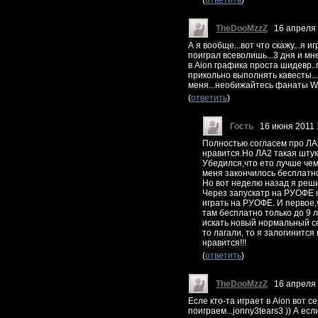
(
ответить
)
TheDooMzzZ
16 апреля 
А я вообще...вот что скажу...я и
поиграл всеволишь...3 дня и м
в Aion графика проста шидевр..
прикольно выполнять кавесты...
меня...необижайтесь фанаты WO
(
ответить
)
Гость
16 июня 2011 
Полностью согласем про ЛА2.
нравится.Но ЛА2 такая штук
Убедился,что ето лучше чем
меня закончилось бесплатное
Но вот неделю назад я реши
Через запускатр на РУОФЕ 
играть на РУОФЕ. И первое
там бесплатно только до 9 
искать новый нормальный сер
то лагали, то я залогинится 
нравится!!!
(
ответить
)
TheDooMzzZ
16 апреля 
Есле кто-та играет в Aion вот се
поиграем...jonny3tears3 )) А ес