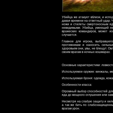
Убийца же атакует вблизи, и испо
давая времени на ответный удар. 
ножи и стилеты смертоносным ядо
невидимыми. Убийца, умеющий не
вражеских командиров, может и
случается.
Главное для игрока, выбравшего
противникам и наносить сильны
здоровьем они, увы, не блещут. О
своим врагам в ночных кошмарах.
Основные характеристики: ловкость
Используемое оружие: кинжалы, м
Используемая броня: одежда, кожа
Особенности класса:
Огромный выбор способностей для
яда до мощного оглушения или за
Несмотря на слабую защиту и хил
а так же бить по слабозащищенны
врагам урон.