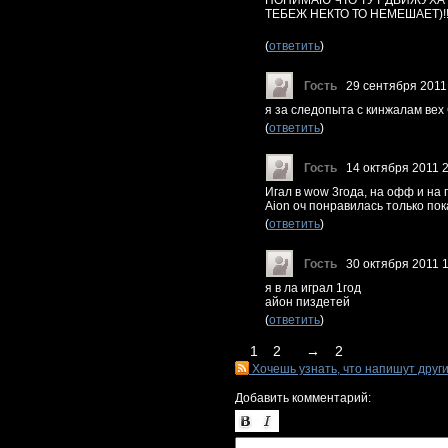
ПОНИМАЮ ЧТО ТУТ ДВИЖУХА 
ТЕБЕЖ НЕКТО ТО НЕМЕШАЕТ)!!
(
ответить
)
Гость
29 сентября 2011
я за следопыта с кинжалам ве
(
ответить
)
Гость
14 октября 2011 
Игал в wow 3года, на офф и на
Aion оч понравилась только пок
(
ответить
)
Гость
30 октября 2011 
я в ла играл 1год
айон пиздетей
(
ответить
)
1
2
→
2
Хочешь узнать, что напишут друг
Добавить комментарий: