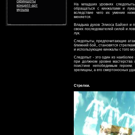
скриншоты
На младших уровнях следопыт
концепт-арт
обращаться с кинжалами и лука
музыка
вследствие чего их умение ниж
меняется.
Владыка духов Элиоса Байзел и 
своих последователей силой и ловк
лук.
Следопыты, предпочитающие атаков
ближний бой,, становятся стрелкам
и использующие кинжалы с того мо
Следопыт - это один из наиболее 
при должном уровне мастерства 
поистине непобедимым героем. 
зрелищны, а его смертоносных уда
Стрелки.