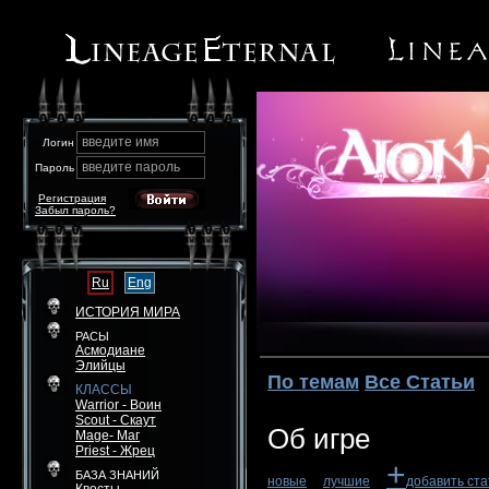
введите имя
Логин
введите пароль
Пароль
Регистрация
Забыл пароль?
Ru
Eng
ИСТОРИЯ МИРА
РАСЫ
Асмодиане
Элийцы
По темам
Все Статьи
КЛАССЫ
Warrior - Воин
Scout - Скаут
Об игре
Mage- Маг
Priest - Жрец
+
БАЗА ЗНАНИЙ
новые
лучшие
добавить ст