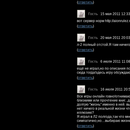
(
ответить
)
Гость
15 мая 2011 12:3
вот сервер норм http://aionrulez.
(
ответить
)
Гость
20 мая 2011 20:0
л-2 полный отстой.Я там ничего
(
ответить
)
Гость
6 июля 2011 11:0
ещё не играл,но по описания п
сюда тогда!здесь игру обсуждаю
(
ответить
)
Гость
16 июля 2011 20:
Все игры онлайн говно!отнимаю
близкими или прочтение книг...д
долгую "жизнь" именно в ней. в
нет ничего в реальной жизни что
иллюзию?
Я играл в Л2 полгода,так что мн
симпатично,но....выбираю жизнь
(
ответить
)