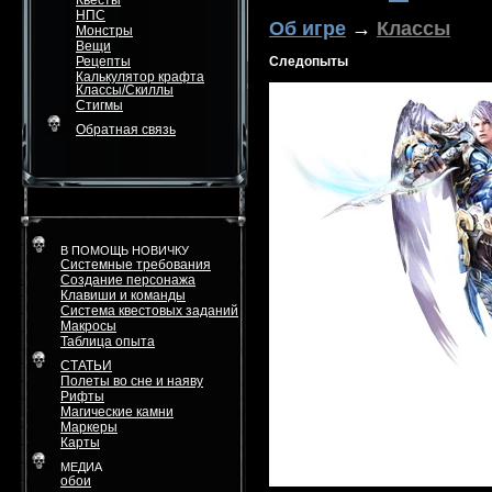
Квесты
НПС
Об игре
→
Классы
Монстры
Вещи
Рецепты
Следопыты
Калькулятор крафта
Классы/Скиллы
Стигмы
Обратная связь
В ПОМОЩЬ НОВИЧКУ
Системные требования
Создание персонажа
Клавиши и команды
Система квестовых заданий
Макросы
Таблица опыта
СТАТЬИ
Полеты во сне и наяву
Рифты
Магические камни
Маркеры
Карты
МЕДИА
обои