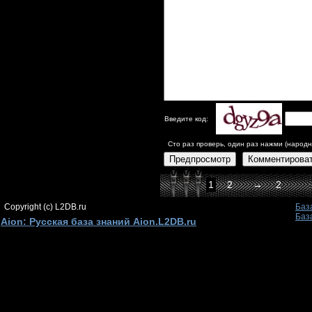
Введите код:
Сто раз проверь, один раз нажми (народн
Предпросмотр
Комментирова
1
2
→
2
Copyright (c) L2DB.ru
Баз
Баз
Aion: Русская база знаний Aion.L2DB.ru