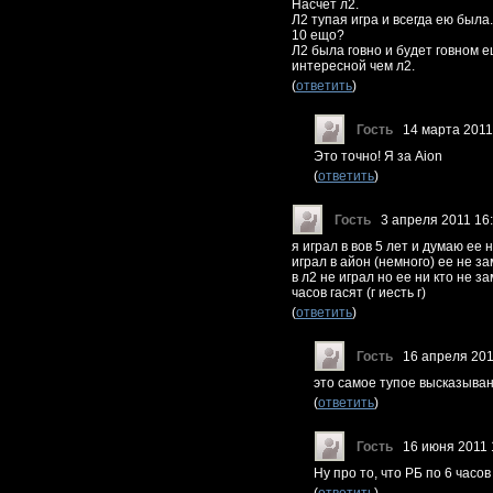
Насчет л2.
Л2 тупая игра и всегда ею была
10 ещо?
Л2 была говно и будет говном е
интересной чем л2.
(
ответить
)
Гость
14 марта 2011
Это точно! Я за Aion
(
ответить
)
Гость
3 апреля 2011 16
я играл в вов 5 лет и думаю ее
играл в айон (немного) ее не з
в л2 не играл но ее ни кто не з
часов гасят (г иесть г)
(
ответить
)
Гость
16 апреля 201
это самое тупое высказыван
(
ответить
)
Гость
16 июня 2011 
Ну про то, что РБ по 6 часов