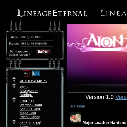
введите имя
Логин
введите пароль
Пароль
Регистрация
Забыл пароль?
Ru
Eng
ИСТОРИЯ МИРА
РАСЫ
Асмодиане
Элийцы
Version 1.0
Vers
КЛАССЫ
Warrior - Воин
Все вещи
Scout - Скаут
Mage- Маг
Priest - Жрец
Major Leather Hardene
БАЗА ЗНАНИЙ