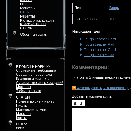
Квесты
НПС
Тип
Вещь
Монстры
Вещи
Рецепты
Базовая цена
700
Калькулятор крафта
Классы/Скиллы
Стигмы
Ингридиент для:
Обратная связь
Tough Leather Cord
Tough Leather Pad
Tough Leather Cord
Tough Leather Pad
Комментарии:
В ПОМОЩЬ НОВИЧКУ
Системные требования
Создание персонажа
К этой публикации пока нет комме
Клавиши и команды
Система квестовых заданий
Макросы
Хочешь узнать, что напишут др
Таблица опыта
Добавить комментарий:
СТАТЬИ
Полеты во сне и наяву
Рифты
Магические камни
Маркеры
Карты
МЕДИА
обои