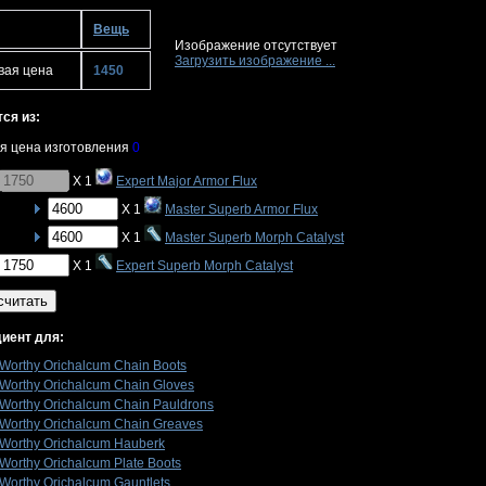
Вещь
Изображение отсутствует
Загрузить изображение ...
вая цена
1450
ся из:
я цена изготовления
0
X 1
Expert Major Armor Flux
X 1
Master Superb Armor Flux
X 1
Master Superb Morph Catalyst
X 1
Expert Superb Morph Catalyst
считать
иент для:
Worthy Orichalcum Chain Boots
Worthy Orichalcum Chain Gloves
Worthy Orichalcum Chain Pauldrons
Worthy Orichalcum Chain Greaves
Worthy Orichalcum Hauberk
Worthy Orichalcum Plate Boots
Worthy Orichalcum Gauntlets