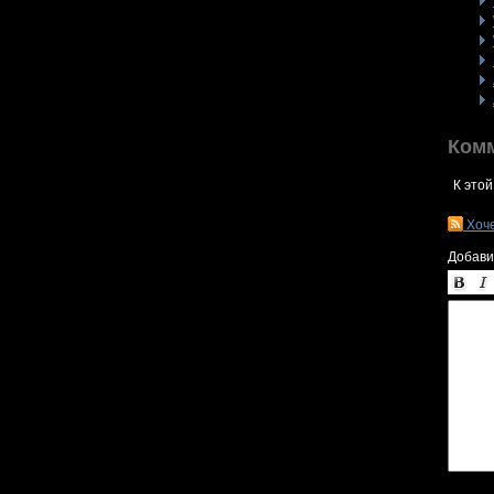
Ком
К этой
Хоч
Добави