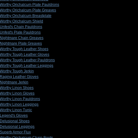
Worthy Orichalcum Plate Pauldrons
Worthy Orichalcum Plate Greaves
Worthy Orichalcum Breastplate
Worthy Orichalcum Shield
Unfest's Chain Pauldrons
Unfest's Plate Pauldrons
Nightmare Chain Greaves
Nightmare Plate Greaves
Worthy Tough Leather Shoes
Worthy Tough Leather Gloves
Worthy Tough Leather Pauldrons
Worthy Tough Leather Leggings
Worthy Tough Jerkin
Raging Leather Gloves
Nightmare Jerkin
Worthy Linon Shoes
Worthy Linon Gloves
Worthy Linon Pauldrons
Worthy Linon Leggings
Worthy Linon Tunic
Legend's Gloves
Delusional Shoes
Delusional Leggings
Superb Armor Flux
Worthy Orichalcum Chain Boots