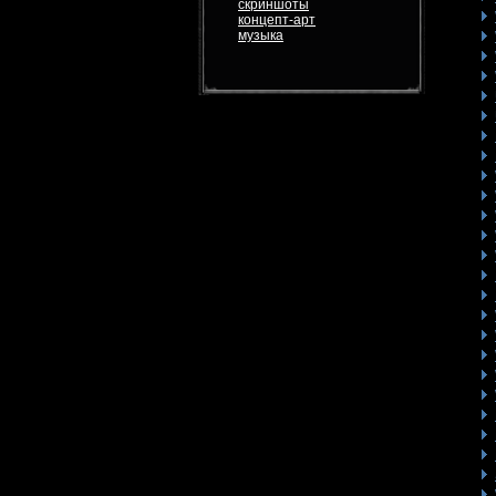
скриншоты
концепт-арт
музыка