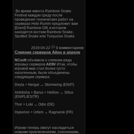
Во время ивента Rainbow Snake
Festival каждую среду после
проведения технических работ на
серверах Hebi Rumin предложит вам
[Event] Rainbow Gift, в котором
находится костюм Rainbow Snake,
Spotted Snake или Turquoise Snake.
2019-04-22
0 комментариев
Слияние серверов Айон в апреле
NCsoft
объявила о слиянии ряда
игровых серверов
AION
! Итак, чтобы
игровой мир стал более густо
населенным, были объединены
следующие сервера:
Deyla + Nergal → Stormwing (EN/IT)
Antriksha + Barus + Hellion → Sillus
(EN/PL/ES/TR)
Thor + Loki → Odin (DE)
Hyperion + Urtem → Ragnarok (FR)
Игроки теперь смогут насладиться
новыми приключениями, союзниками,