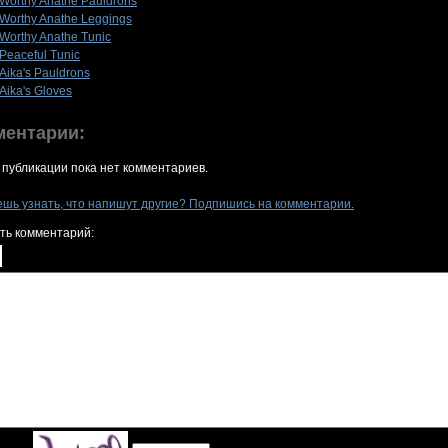
Worthy Anathe Pauldrons
Worthy Anathe Leggings
Worthy Anathe Tunic
Peaceful Tunic
Aika's Pauldrons
Aika's Gloves
ментарии:
 публикации пока нет комментариев.
ешь узнать, что напишут другие? Подпишись на комментарии.
ть комментарий: