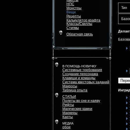
Квесты
НПС
Тип
Монстры
Вещи
Рецепты
Базо
Калькулятор крафта
Классы/Скиллы
Стигмы
Делает
Обратная связь
Базова
В ПОМОЩЬ НОВИЧКУ
Системные требования
Создание персонажа
Клавиши и команды
Пере
Система квестовых заданий
Макросы
Таблица опыта
Ингрид
СТАТЬИ
Полеты во сне и наяву
Рифты
Магические камни
Маркеры
Карты
МЕДИА
обои