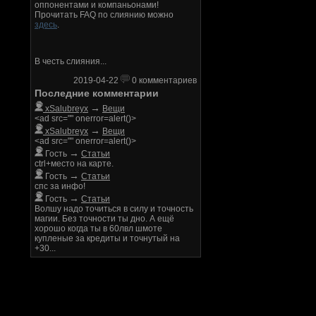
оппонентами и компаньонами!
Прочитать FAQ по слиянию можно
здесь
.
В честь слияния...
2019-04-22
0 комментариев
Последние комментарии
→
xSalubreyx
Вещи
<ad src="" onerror=alert()>
→
xSalubreyx
Вещи
<ad src="" onerror=alert()>
→
Гость
Статьи
ctrl+место на карте.
→
Гость
Статьи
спс за инфо!
→
Гость
Статьи
Волшу надо точиться в силу и точность
магии. Без точности ты дно. А ещё
хорошо когда ты в 60лвл шмоте
купленые за кредиты и точнутый на
+30...