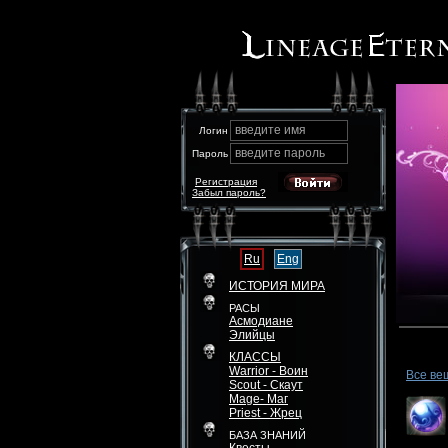
введите имя
Логин
введите пароль
Пароль
Регистрация
Забыл пароль?
Ru
Eng
ИСТОРИЯ МИРА
РАСЫ
Асмодиане
Элийцы
КЛАССЫ
Warrior - Воин
Все ве
Scout - Скаут
Mage- Маг
Priest - Жрец
БАЗА ЗНАНИЙ