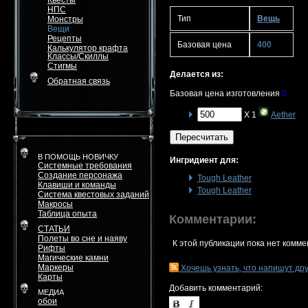
Квесты
НПС
Тип
Вещь
Монстры
Вещи
Рецепты
Базовая цена
400
Калькулятор крафта
Классы/Скиллы
Стигмы
Делается из:
Обратная связь
Базовая цена изготовления
0
X 1
Aether
Пересчитать
В ПОМОЩЬ НОВИЧКУ
Ингридиент для:
Системные требования
Создание персонажа
Tough Leather
Клавиши и команды
Tough Leather
Система квестовых заданий
Макросы
Таблица опыта
Комментарии:
СТАТЬИ
Полеты во сне и наяву
К этой публикации пока нет комме
Рифты
Магические камни
Маркеры
Хочешь узнать, что напишут др
Карты
Добавить комментарий:
МЕДИА
обои