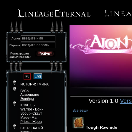
введите имя
Логин
введите пароль
Пароль
Регистрация
Забыл пароль?
Ru
Eng
ИСТОРИЯ МИРА
РАСЫ
Асмодиане
Элийцы
Version 1.0
Vers
КЛАССЫ
Warrior - Воин
Все вещи
Scout - Скаут
Mage- Маг
Priest - Жрец
Tough Rawhide
БАЗА ЗНАНИЙ