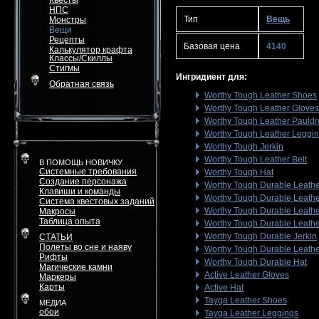
Квесты
НПС
Тип
Вещь
Монстры
Вещи
Рецепты
Базовая цена
4140
Калькулятор крафта
Классы/Скиллы
Стигмы
Ингридиент для:
Обратная связь
Worthy Tough Leather Shoes
Worthy Tough Leather Gloves
Worthy Tough Leather Pauld
Worthy Tough Leather Leggi
Worthy Tough Jerkin
Worthy Tough Leather Belt
В ПОМОЩЬ НОВИЧКУ
Системные требования
Worthy Tough Hat
Создание персонажа
Worthy Tough Durable Leath
Клавиши и команды
Worthy Tough Durable Leathe
Система квестовых заданий
Worthy Tough Durable Leathe
Макросы
Таблица опыта
Worthy Tough Durable Leath
Worthy Tough Durable Jerkin
СТАТЬИ
Полеты во сне и наяву
Worthy Tough Durable Leathe
Рифты
Worthy Tough Durable Hat
Магические камни
Active Leather Gloves
Маркеры
Карты
Active Hat
Tayga Leather Shoes
МЕДИА
обои
Tayga Leather Leggings