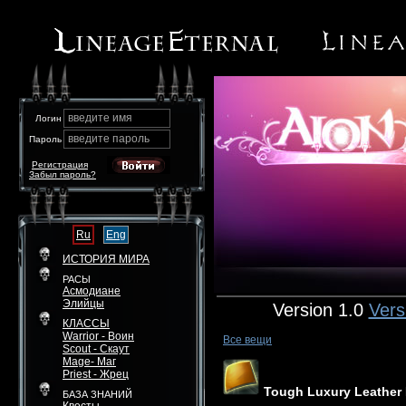
введите имя
Логин
введите пароль
Пароль
Регистрация
Забыл пароль?
Ru
Eng
ИСТОРИЯ МИРА
РАСЫ
Асмодиане
Элийцы
Version 1.0
Vers
КЛАССЫ
Warrior - Воин
Все вещи
Scout - Скаут
Mage- Маг
Priest - Жрец
Tough Luxury Leather
БАЗА ЗНАНИЙ