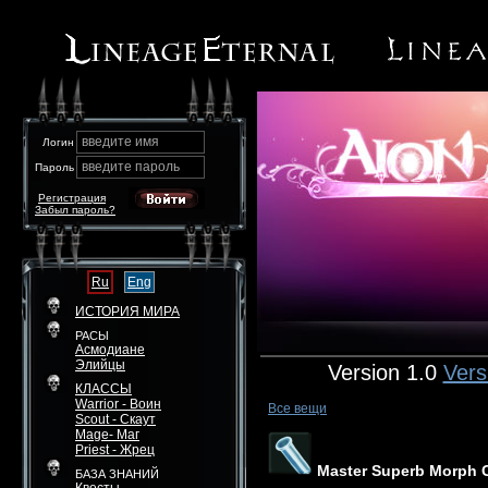
введите имя
Логин
введите пароль
Пароль
Регистрация
Забыл пароль?
Ru
Eng
ИСТОРИЯ МИРА
РАСЫ
Асмодиане
Элийцы
Version 1.0
Vers
КЛАССЫ
Warrior - Воин
Все вещи
Scout - Скаут
Mage- Маг
Priest - Жрец
Master Superb Morph C
БАЗА ЗНАНИЙ