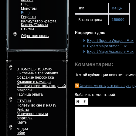
Квесты
НПС
Тип
Вещь
Монстры
Вещи
Рецепты
Базовая цена
150000
Калькулятор крафта
Классы/Скиллы
Стигмы
Ингридиент для:
Обратная связь
Expert Superb Weapon Flux
Expert Major Armor Flux
Expert Major Accessory Flux
Комментарии:
В ПОМОЩЬ НОВИЧКУ
Системные требования
К этой публикации пока нет комме
Создание персонажа
Клавиши и команды
Система квестовых заданий
Хочешь узнать, что напишут др
Макросы
Таблица опыта
Добавить комментарий:
СТАТЬИ
Полеты во сне и наяву
Рифты
Магические камни
Маркеры
Карты
МЕДИА
обои