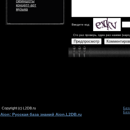
скриншоты
концепт-арт
музыка
Введите код:
Сто раз проверь, один раз нажми (наро
Предпросмотр
Комментиров
Copyright (c) L2DB.ru
Баз
Баз
Aion: Русская база знаний Aion.L2DB.ru