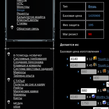
Квесты
НПС
Тип
Вещь
Монстры
Вещи
Рецепты
Базовая цена
1435900
Калькулятор крафта
Классы/Скиллы
Стигмы
Физ защита
195
Обратная связь
Маг резист
98
Делается из:
Базовая цена изготовления
0
В ПОМОЩЬ НОВИЧКУ
Системные требования
X 12
Tough L
Создание персонажа
Клавиши и команды
X 45
Tough L
Система квестовых заданий
X 1
T
Макросы
Таблица опыта
СТАТЬИ
Полеты во сне и наяву
Рифты
X 1
M
Магические камни
Маркеры
X 4
Worthy S
Карты
X 1
E
МЕДИА
обои