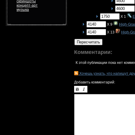
скриншоты
концепт-арт
музыка
X 1
E
X 9
High-Gra
X 13
High-Gr
Пересчитать
Комментарии:
К этой публикации пока нет комме
Хочешь узнать, что напишут др
Добавить комментарий: