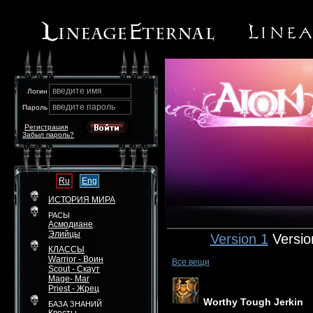
введите имя
Логин
введите пароль
Пароль
Регистрация
Забыл пароль?
Ru
Eng
ИСТОРИЯ МИРА
РАСЫ
Асмодиане
Элийцы
Version 1
Versio
КЛАССЫ
Warrior - Воин
Все вещи
Scout - Скаут
Mage- Маг
Priest - Жрец
Worthy Tough Jerkin
БАЗА ЗНАНИЙ