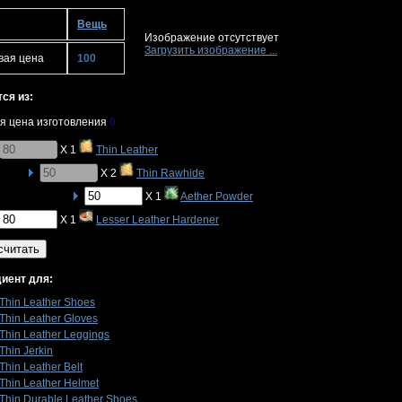
Вещь
Изображение отсутствует
Загрузить изображение ...
вая цена
100
ся из:
я цена изготовления
0
X 1
Thin Leather
X 2
Thin Rawhide
X 1
Aether Powder
X 1
Lesser Leather Hardener
считать
иент для:
Thin Leather Shoes
Thin Leather Gloves
Thin Leather Leggings
Thin Jerkin
Thin Leather Belt
Thin Leather Helmet
Thin Durable Leather Shoes