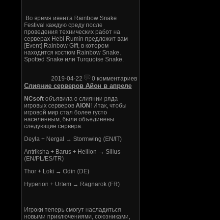
Во время ивента Rainbow Snake
Festival каждую среду после
проведения технических работ на
серверах Hebi Rumin предложит вам
[Event] Rainbow Gift, в котором
находится костюм Rainbow Snake,
Spotted Snake или Turquoise Snake.
2019-04-22
0 комментариев
Слияние серверов Айон в апреле
NCsoft
объявила о слиянии ряда
игровых серверов
AION
! Итак, чтобы
игровой мир стал более густо
населенным, были объединены
следующие сервера:
Deyla + Nergal → Stormwing (EN/IT)
Antriksha + Barus + Hellion → Sillus
(EN/PL/ES/TR)
Thor + Loki → Odin (DE)
Hyperion + Urtem → Ragnarok (FR)
Игроки теперь смогут насладиться
новыми приключениями, союзниками,