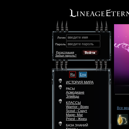
введите имя
Логин
введите пароль
Пароль
Регистрация
Забыл пароль?
Ru
Eng
ИСТОРИЯ МИРА
РАСЫ
Асмодиане
Элийцы
КЛАССЫ
Warrior - Воин
Все ве
Scout - Скаут
Mage- Маг
Priest - Жрец
БАЗА ЗНАНИЙ