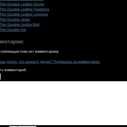
Thin Durable Leather Gloves
Thin Durable Leather Pauldrons
Thin Durable Leather Leggings
Thin Durable Jerkin
Thin Durable Leather Belt
Thin Durable Hat
ментарии:
 публикации пока нет комментариев.
ешь узнать, что напишут другие? Подпишись на комментарии.
ть комментарий: