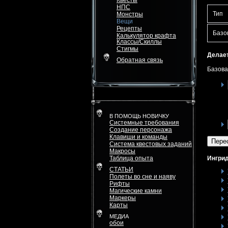
Квесты
НПС
Тип
Монстры
Вещи
Рецепты
Базо
Калькулятор крафта
Классы/Скиллы
Стигмы
Делает
Обратная связь
Базова
В ПОМОЩЬ НОВИЧКУ
Системные требования
Создание персонажа
Клавиши и команды
Пере
Система квестовых заданий
Макросы
Таблица опыта
Ингрид
СТАТЬИ
Полеты во сне и наяву
Рифты
Магические камни
Маркеры
Карты
МЕДИА
обои