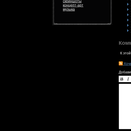
скриншоты
концепт-арт
музыка
Ком
К этой
Хоч
Добави