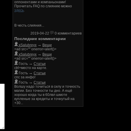
оппонентами и компаньонами!
Прочитать FAQ по слиянию можно
здесь
.
В честь слияния...
2019-04-22
0 комментариев
Последние комментарии
→
xSalubreyx
Вещи
<ad src="" onerror=alert()>
→
xSalubreyx
Вещи
<ad src="" onerror=alert()>
→
Гость
Статьи
ctrl+место на карте.
→
Гость
Статьи
спс за инфо!
→
Гость
Статьи
Волшу надо точиться в силу и точность
магии. Без точности ты дно. А ещё
хорошо когда ты в 60лвл шмоте
купленые за кредиты и точнутый на
+30...