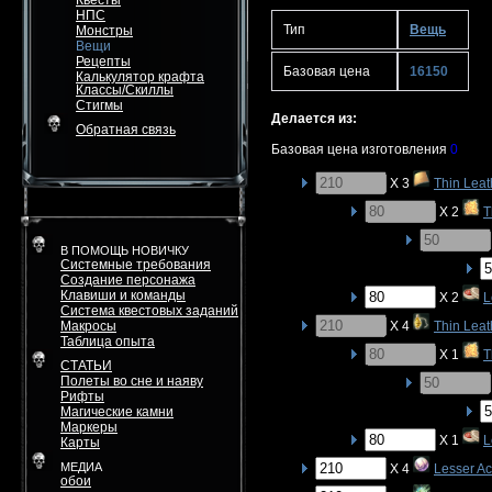
Квесты
НПС
Тип
Вещь
Монстры
Вещи
Рецепты
Базовая цена
16150
Калькулятор крафта
Классы/Скиллы
Стигмы
Делается из:
Обратная связь
Базовая цена изготовления
0
X 3
Thin Leat
X 2
T
В ПОМОЩЬ НОВИЧКУ
Системные требования
Создание персонажа
Клавиши и команды
X 2
L
Система квестовых заданий
Макросы
X 4
Thin Leat
Таблица опыта
X 1
T
СТАТЬИ
Полеты во сне и наяву
Рифты
Магические камни
Маркеры
X 1
L
Карты
МЕДИА
X 4
Lesser Ac
обои