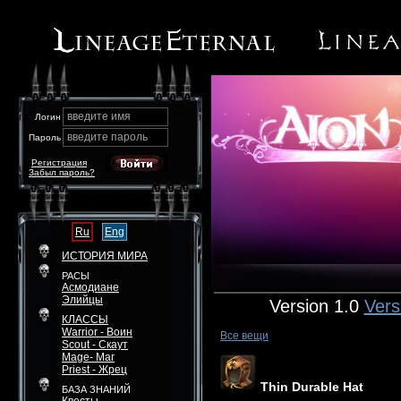
введите имя
Логин
введите пароль
Пароль
Регистрация
Забыл пароль?
Ru
Eng
ИСТОРИЯ МИРА
РАСЫ
Асмодиане
Элийцы
Version 1.0
Vers
КЛАССЫ
Warrior - Воин
Все вещи
Scout - Скаут
Mage- Маг
Priest - Жрец
Thin Durable Hat
БАЗА ЗНАНИЙ