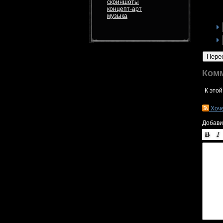
скриншоты
концепт-арт
музыка
Пере
Ком
К этой
Хоч
Добави