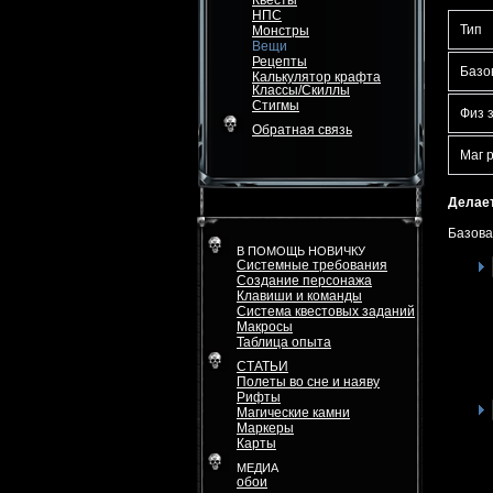
Квесты
НПС
Тип
Монстры
Вещи
Рецепты
Базо
Калькулятор крафта
Классы/Скиллы
Стигмы
Физ 
Обратная связь
Маг 
Делает
Базова
В ПОМОЩЬ НОВИЧКУ
Системные требования
Создание персонажа
Клавиши и команды
Система квестовых заданий
Макросы
Таблица опыта
СТАТЬИ
Полеты во сне и наяву
Рифты
Магические камни
Маркеры
Карты
МЕДИА
обои