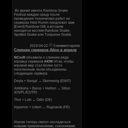
Во время ивента Rainbow Snake
Festival каждую среду после
проведения технических работ на
серверах Hebi Rumin предложит вам
[Event] Rainbow Gift, в котором
находится костюм Rainbow Snake,
Spotted Snake или Turquoise Snake.
2019-04-22
0 комментариев
Слияние серверов Айон в апреле
NCsoft
объявила о слиянии ряда
игровых серверов
AION
! Итак, чтобы
игровой мир стал более густо
населенным, были объединены
следующие сервера:
Deyla + Nergal → Stormwing (EN/IT)
Antriksha + Barus + Hellion → Sillus
(EN/PL/ES/TR)
Thor + Loki → Odin (DE)
Hyperion + Urtem → Ragnarok (FR)
Игроки теперь смогут насладиться
новыми приключениями, союзниками,