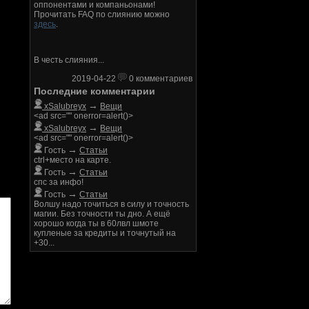
оппонентами и компаньонами!
Прочитать FAQ по слиянию можно
здесь
.
В честь слияния...
2019-04-22
0 комментариев
Последние комментарии
→
xSalubreyx
Вещи
<ad src="" onerror=alert()>
→
xSalubreyx
Вещи
<ad src="" onerror=alert()>
→
Гость
Статьи
ctrl+место на карте.
→
Гость
Статьи
спс за инфо!
→
Гость
Статьи
Волшу надо точиться в силу и точность
магии. Без точности ты дно. А ещё
хорошо когда ты в 60лвл шмоте
купленые за кредиты и точнутый на
+30...