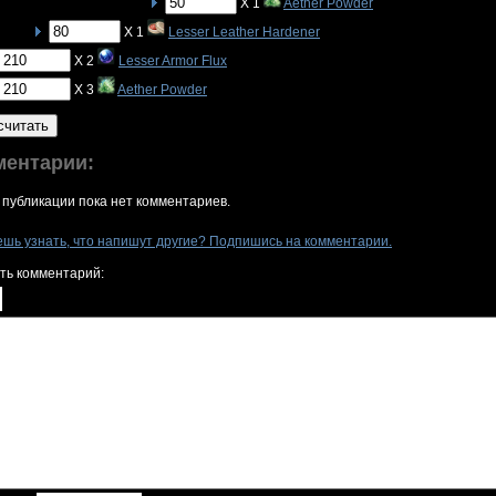
X 1
Aether Powder
X 1
Lesser Leather Hardener
X 2
Lesser Armor Flux
X 3
Aether Powder
считать
ментарии:
 публикации пока нет комментариев.
ешь узнать, что напишут другие? Подпишись на комментарии.
ть комментарий: