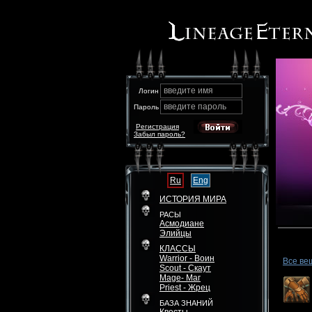
введите имя
Логин
введите пароль
Пароль
Регистрация
Забыл пароль?
Ru
Eng
ИСТОРИЯ МИРА
РАСЫ
Асмодиане
Элийцы
КЛАССЫ
Warrior - Воин
Все ве
Scout - Скаут
Mage- Маг
Priest - Жрец
БАЗА ЗНАНИЙ