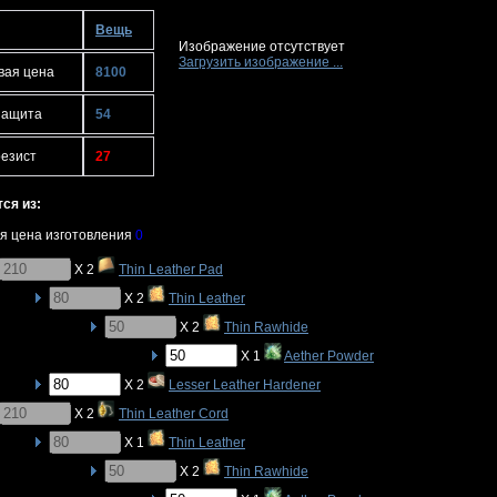
Вещь
Изображение отсутствует
Загрузить изображение ...
вая цена
8100
защита
54
резист
27
ся из:
я цена изготовления
0
X 2
Thin Leather Pad
X 2
Thin Leather
X 2
Thin Rawhide
X 1
Aether Powder
X 2
Lesser Leather Hardener
X 2
Thin Leather Cord
X 1
Thin Leather
X 2
Thin Rawhide