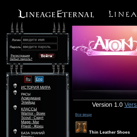
введите имя
Логин
введите пароль
Пароль
Регистрация
Забыл пароль?
Ru
Eng
ИСТОРИЯ МИРА
РАСЫ
Асмодиане
Элийцы
Version 1.0
Vers
КЛАССЫ
Warrior - Воин
Все вещи
Scout - Скаут
Mage- Маг
Priest - Жрец
Thin Leather Shoes
БАЗА ЗНАНИЙ