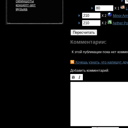
скриншоты
концепт-арт
X 1
L
музыка
X 2
Minor Arm
X 2
Aether P
Пересчитать
Комментарии:
К этой публикации пока нет комме
Хочешь узнать, что напишут др
Добавить комментарий: