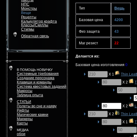
Квесты
НПС
Тип
Вещь
Монстры
Вещи
Рецепты
Базовая цена
4200
Калькулятор крафта
Классы/Скиллы
Стигмы
Физ защита
43
Обратная связь
Маг резист
22
Делается из:
Базовая цена изготовления
0
В ПОМОЩЬ НОВИЧКУ
Системные требования
X 1
Thin Leat
Создание персонажа
Клавиши и команды
X 2
T
Система квестовых заданий
Макросы
Таблица опыта
СТАТЬИ
Полеты во сне и наяву
X 2
L
Рифты
X 2
Thin Leat
Магические камни
Маркеры
X 1
T
Карты
МЕДИА
обои