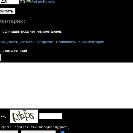
X 3
Aether Powder
считать
ментарии:
 публикации пока нет комментариев.
ешь узнать, что напишут другие? Подпишись на комментарии.
ть комментарий:
 код:
з проверь, один раз нажми (народная мудрость).