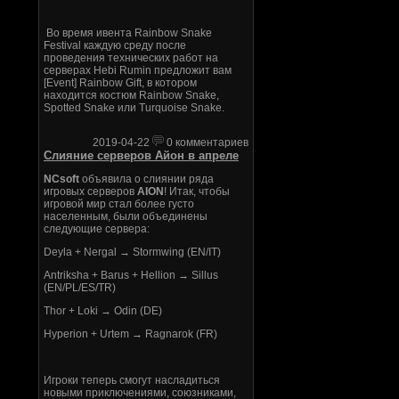
Во время ивента Rainbow Snake
Festival каждую среду после
проведения технических работ на
серверах Hebi Rumin предложит вам
[Event] Rainbow Gift, в котором
находится костюм Rainbow Snake,
Spotted Snake или Turquoise Snake.
2019-04-22
0 комментариев
Слияние серверов Айон в апреле
NCsoft
объявила о слиянии ряда
игровых серверов
AION
! Итак, чтобы
игровой мир стал более густо
населенным, были объединены
следующие сервера:
Deyla + Nergal → Stormwing (EN/IT)
Antriksha + Barus + Hellion → Sillus
(EN/PL/ES/TR)
Thor + Loki → Odin (DE)
Hyperion + Urtem → Ragnarok (FR)
Игроки теперь смогут насладиться
новыми приключениями, союзниками,