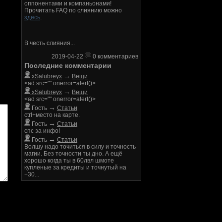
оппонентами и компаньонами!
Прочитать FAQ по слиянию можно
здесь
.
В честь слияния...
2019-04-22
0 комментариев
Последние комментарии
→
xSalubreyx
Вещи
<ad src="" onerror=alert()>
→
xSalubreyx
Вещи
<ad src="" onerror=alert()>
→
Гость
Статьи
ctrl+место на карте.
→
Гость
Статьи
спс за инфо!
→
Гость
Статьи
Волшу надо точиться в силу и точность
магии. Без точности ты дно. А ещё
хорошо когда ты в 60лвл шмоте
купленые за кредиты и точнутый на
+30...