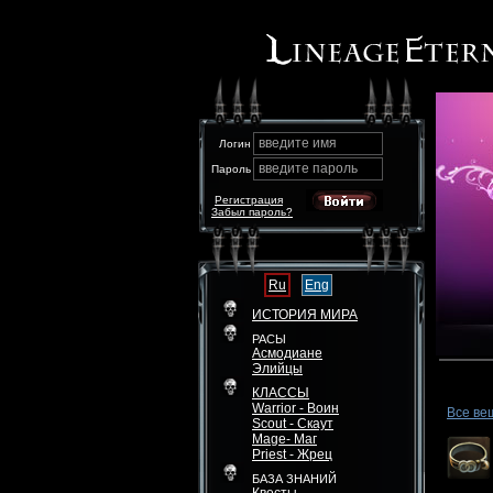
введите имя
Логин
введите пароль
Пароль
Регистрация
Забыл пароль?
Ru
Eng
ИСТОРИЯ МИРА
РАСЫ
Асмодиане
Элийцы
КЛАССЫ
Warrior - Воин
Все ве
Scout - Скаут
Mage- Маг
Priest - Жрец
БАЗА ЗНАНИЙ