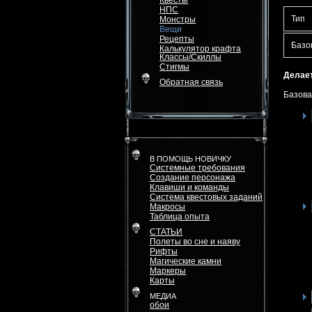
Квесты
НПС
Тип
Монстры
Вещи
Рецепты
Базо
Калькулятор крафта
Классы/Скиллы
Стигмы
Делает
Обратная связь
Базова
В ПОМОЩЬ НОВИЧКУ
Системные требования
Создание персонажа
Клавиши и команды
Система квестовых заданий
Макросы
Таблица опыта
СТАТЬИ
Полеты во сне и наяву
Рифты
Магические камни
Маркеры
Карты
МЕДИА
обои