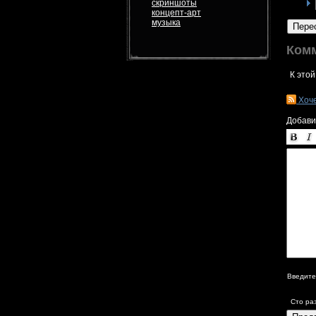
скриншоты
концепт-арт
музыка
Пере
Ком
К этой
Хоч
Добави
Введите
Сто ра