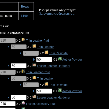
Вещь
Изображение отсутствует
Загрузить изображение ...
вая цена
8100
ся из:
я цена изготовления
0
X 2
Thin Leather Pad
X 2
Thin Leather
X 2
Thin Rawhide
X 1
Aether Powder
X 2
Lesser Leather Hardener
X 2
Thin Leather Cord
X 1
Thin Leather
X 2
Thin Rawhide
X 1
Aether Powder
X 1
Lesser Leather Hardener
X 2
Lesser Accessory Flux