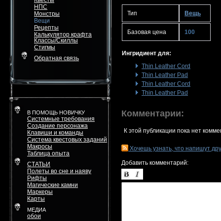
Квесты
НПС
Тип
Вещь
Монстры
Вещи
Рецепты
Базовая цена
100
Калькулятор крафта
Классы/Скиллы
Стигмы
Ингридиент для:
Обратная связь
Thin Leather Cord
Thin Leather Pad
Thin Leather Cord
Thin Leather Pad
Комментарии:
В ПОМОЩЬ НОВИЧКУ
Системные требования
Создание персонажа
К этой публикации пока нет комме
Клавиши и команды
Система квестовых заданий
Макросы
Хочешь узнать, что напишут др
Таблица опыта
Добавить комментарий:
СТАТЬИ
Полеты во сне и наяву
Рифты
Магические камни
Маркеры
Карты
МЕДИА
обои