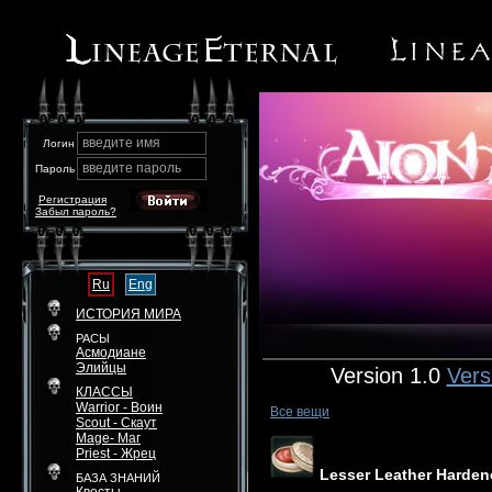
введите имя
Логин
введите пароль
Пароль
Регистрация
Забыл пароль?
Ru
Eng
ИСТОРИЯ МИРА
РАСЫ
Асмодиане
Элийцы
Version 1.0
Vers
КЛАССЫ
Warrior - Воин
Все вещи
Scout - Скаут
Mage- Маг
Priest - Жрец
Lesser Leather Harden
БАЗА ЗНАНИЙ