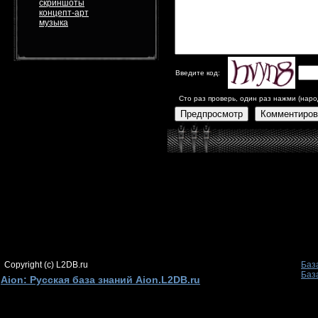
скриншоты
концепт-арт
музыка
Введите код:
Сто раз проверь, один раз нажми (наро
Предпросмотр
Комментиров
Copyright (c) L2DB.ru
Баз
Баз
Aion: Русская база знаний Aion.L2DB.ru