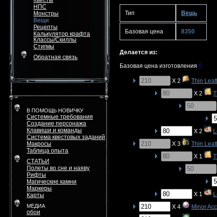
Квесты
НПС
Тип
Вещь
Монстры
Вещи
Рецепты
Базовая цена
8350
Калькулятор крафта
Классы/Скиллы
Стигмы
Делается из:
Обратная связь
Базовая цена изготовления
0
X 2
Thin Leat
X 2
T
В ПОМОЩЬ НОВИЧКУ
Системные требования
Создание персонажа
Клавиши и команды
X 2
L
Система квестовых заданий
Макросы
X 3
Thin Leat
Таблица опыта
X 1
T
СТАТЬИ
Полеты во сне и наяву
Рифты
Магические камни
Маркеры
X 1
L
Карты
МЕДИА
X 4
Minor Acc
обои