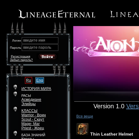
введите имя
Логин
введите пароль
Пароль
Регистрация
Забыл пароль?
Ru
Eng
ИСТОРИЯ МИРА
РАСЫ
Асмодиане
Элийцы
Version 1.0
Vers
КЛАССЫ
Warrior - Воин
Все вещи
Scout - Скаут
Mage- Маг
Priest - Жрец
Thin Leather Helmet
БАЗА ЗНАНИЙ