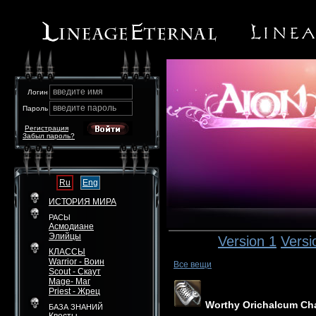
введите имя
Логин
введите пароль
Пароль
Регистрация
Забыл пароль?
Ru
Eng
ИСТОРИЯ МИРА
РАСЫ
Асмодиане
Элийцы
Version 1
Versi
КЛАССЫ
Warrior - Воин
Все вещи
Scout - Скаут
Mage- Маг
Priest - Жрец
Worthy Orichalcum Cha
БАЗА ЗНАНИЙ