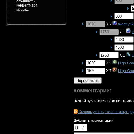
скриншоты
концепт-арт
музыка
X 2
Worthy S
X 1
E
X 1
E
X 5
High-Gra
X 7
High-Gra
Пересчитать
Комментарии:
К этой публикации пока нет комме
Хочешь узнать, что напишут др
Добавить комментарий: