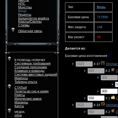
Квесты
НПС
Тип
Вещь
Монстры
Вещи
Рецепты
Базовая цена
717950
Калькулятор крафта
Классы/Скиллы
Стигмы
Физ защита
146
Обратная связь
Маг резист
59
Делается из:
Базовая цена изготовления
0
В ПОМОЩЬ НОВИЧКУ
Системные требования
X 37
Orichal
Создание персонажа
Клавиши и команды
X 2
O
Система квестовых заданий
Макросы
Таблица опыта
СТАТЬИ
Полеты во сне и наяву
Рифты
X 1
O
Магические камни
Маркеры
X 33
Orichal
Карты
X 2
O
МЕДИА
обои