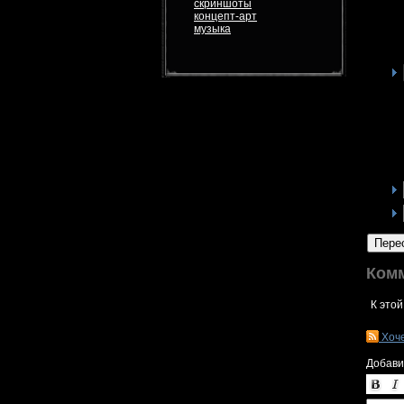
скриншоты
концепт-арт
музыка
Пере
Ком
К этой
Хоч
Добави