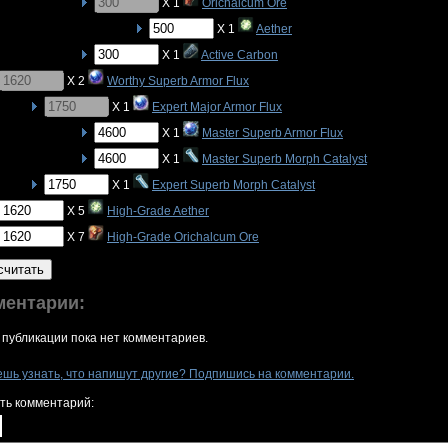
X 1
Orichalcum Ore
X 1
Aether
X 1
Active Carbon
X 2
Worthy Superb Armor Flux
X 1
Expert Major Armor Flux
X 1
Master Superb Armor Flux
X 1
Master Superb Morph Catalyst
X 1
Expert Superb Morph Catalyst
X 5
High-Grade Aether
X 7
High-Grade Orichalcum Ore
считать
ментарии:
 публикации пока нет комментариев.
ешь узнать, что напишут другие? Подпишись на комментарии.
ть комментарий: