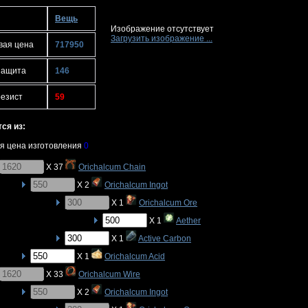
Вещь
Изображение отсутствует
Загрузить изображение ...
вая цена
717950
защита
146
резист
59
ся из:
я цена изготовления
0
X 37
Orichalcum Chain
X 2
Orichalcum Ingot
X 1
Orichalcum Ore
X 1
Aether
X 1
Active Carbon
X 1
Orichalcum Acid
X 33
Orichalcum Wire
X 2
Orichalcum Ingot