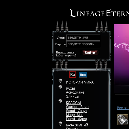
введите имя
Логин
введите пароль
Пароль
Регистрация
Забыл пароль?
Ru
Eng
ИСТОРИЯ МИРА
РАСЫ
Асмодиане
Элийцы
КЛАССЫ
Warrior - Воин
Все ве
Scout - Скаут
Mage- Маг
Priest - Жрец
БАЗА ЗНАНИЙ