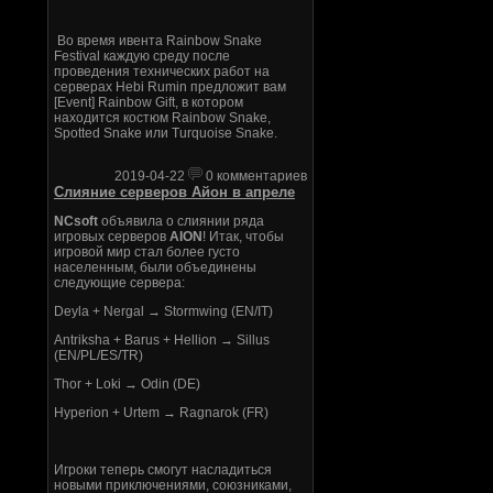
Во время ивента Rainbow Snake
Festival каждую среду после
проведения технических работ на
серверах Hebi Rumin предложит вам
[Event] Rainbow Gift, в котором
находится костюм Rainbow Snake,
Spotted Snake или Turquoise Snake.
2019-04-22
0 комментариев
Слияние серверов Айон в апреле
NCsoft
объявила о слиянии ряда
игровых серверов
AION
! Итак, чтобы
игровой мир стал более густо
населенным, были объединены
следующие сервера:
Deyla + Nergal → Stormwing (EN/IT)
Antriksha + Barus + Hellion → Sillus
(EN/PL/ES/TR)
Thor + Loki → Odin (DE)
Hyperion + Urtem → Ragnarok (FR)
Игроки теперь смогут насладиться
новыми приключениями, союзниками,