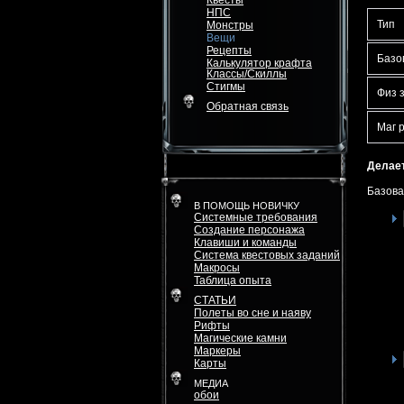
Квесты
НПС
Тип
Монстры
Вещи
Рецепты
Базо
Калькулятор крафта
Классы/Скиллы
Стигмы
Физ 
Обратная связь
Маг 
Делает
Базова
В ПОМОЩЬ НОВИЧКУ
Системные требования
Создание персонажа
Клавиши и команды
Система квестовых заданий
Макросы
Таблица опыта
СТАТЬИ
Полеты во сне и наяву
Рифты
Магические камни
Маркеры
Карты
МЕДИА
обои