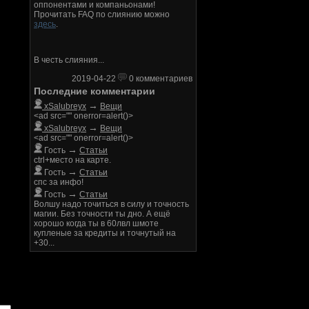
оппонентами и компаньонами!
Прочитать FAQ по слиянию можно
здесь
.
В честь слияния...
2019-04-22
0 комментариев
Последние комментарии
→
xSalubreyx
Вещи
<ad src="" onerror=alert()>
→
xSalubreyx
Вещи
<ad src="" onerror=alert()>
→
Гость
Статьи
ctrl+место на карте.
→
Гость
Статьи
спс за инфо!
→
Гость
Статьи
Волшу надо точиться в силу и точность
магии. Без точности ты дно. А ещё
хорошо когда ты в 60лвл шмоте
купленые за кредиты и точнутый на
+30...