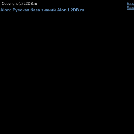
Copyright (c) L2DB.ru
Баз
Баз
Aion: Русская база знаний Aion.L2DB.ru