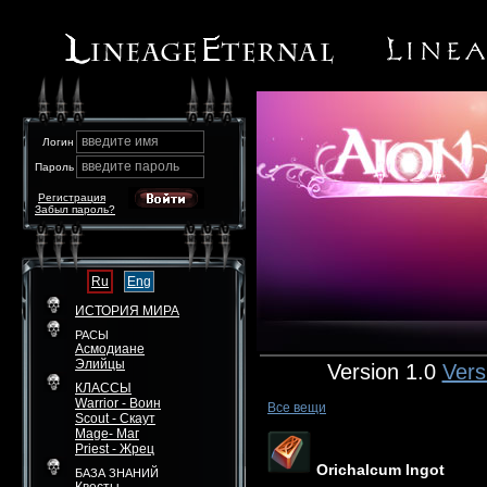
введите имя
Логин
введите пароль
Пароль
Регистрация
Забыл пароль?
Ru
Eng
ИСТОРИЯ МИРА
РАСЫ
Асмодиане
Элийцы
Version 1.0
Vers
КЛАССЫ
Warrior - Воин
Все вещи
Scout - Скаут
Mage- Маг
Priest - Жрец
Orichalcum Ingot
БАЗА ЗНАНИЙ