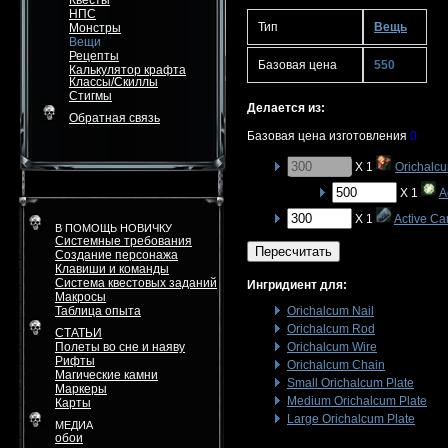
Квесты
НПС
Тип
Вещь
Монстры
Вещи
Рецепты
Базовая цена
550
Калькулятор крафта
Классы/Скиллы
Стигмы
Делается из:
Обратная связь
Базовая цена изготовления
0
X 1
Orichalc
X 1
A
X 1
Active Ca
В ПОМОЩЬ НОВИЧКУ
Системные требования
Пересчитать
Создание персонажа
Клавиши и команды
Система квестовых заданий
Ингридиент для:
Макросы
Таблица опыта
Orichalcum Nail
Orichalcum Rod
СТАТЬИ
Полеты во сне и наяву
Orichalcum Wire
Рифты
Orichalcum Chain
Магические камни
Small Orichalcum Plate
Маркеры
Medium Orichalcum Plate
Карты
Large Orichalcum Plate
МЕДИА
обои