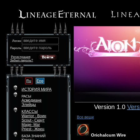
введите имя
Логин
введите пароль
Пароль
Регистрация
Забыл пароль?
Ru
Eng
ИСТОРИЯ МИРА
РАСЫ
Асмодиане
Элийцы
Version 1.0
Vers
КЛАССЫ
Warrior - Воин
Все вещи
Scout - Скаут
Mage- Маг
Priest - Жрец
Orichalcum Wire
БАЗА ЗНАНИЙ