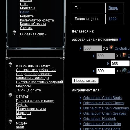
Квесты
НПС
Тип
Вещь
Монстры
Вещи
Рецепты
Базовая цена
1200
Калькулятор крафта
Классы/Скиллы
Стигмы
Делается из:
Обратная связь
Базовая цена изготовления
0
X 2
Orichalcu
X 1
O
В ПОМОЩЬ НОВИЧКУ
Системные требования
X 1
A
Создание персонажа
Клавиши и команды
Пересчитать
Система квестовых заданий
Макросы
Таблица опыта
Ингридиент для:
СТАТЬИ
Orichalcum Chain Boots
Полеты во сне и наяву
Orichalcum Chain Gloves
Рифты
Orichalcum Chain Pauldrons
Магические камни
Маркеры
Orichalcum Chain Greaves
Карты
Orichalcum Hauberk
МЕДИА
Orichalcum Chain Helm
обои
Orichalcum Plate Boots