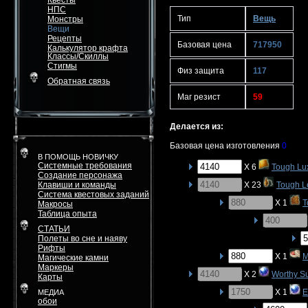
Квесты
НПС
Тип
Вещь
Монстры
Вещи
Рецепты
Базовая цена
717950
Калькулятор крафта
Классы/Скиллы
Стигмы
Физ защита
117
Обратная связь
Маг резист
59
Делается из:
Базовая цена изготовления
0
В ПОМОЩЬ НОВИЧКУ
Системные требования
X 6
Tough Lu
Создание персонажа
Клавиши и команды
X 23
Tough L
Система квестовых заданий
X 1
T
Макросы
Таблица опыта
СТАТЬИ
Полеты во сне и наяву
Рифты
X 1
M
Магические камни
Маркеры
X 2
Worthy S
Карты
X 1
E
МЕДИА
обои