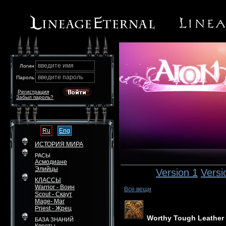
введите имя
Логин
введите пароль
Пароль
Регистрация
Забыл пароль?
Ru
Eng
ИСТОРИЯ МИРА
РАСЫ
Асмодиане
Элийцы
Version 1
Versi
КЛАССЫ
Warrior - Воин
Все вещи
Scout - Скаут
Mage- Маг
Priest - Жрец
Worthy Tough Leather
БАЗА ЗНАНИЙ