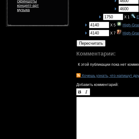
скриншоты
концепт-арт
музыка
X 1
E
X 5
High-Gra
X 7
High-Gra
Пересчитать
Комментарии:
К этой публикации пока нет комме
Хочешь узнать, что напишут др
Добавить комментарий: