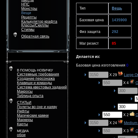
Квесты
НПС
Тип
Вещь
Монстры
Вещи
Рецепты
Базовая цена
1435900
Калькулятор крафта
Классы/Скиллы
Стигмы
Физ защита
292
Обратная связь
Маг резист
85
Делается из:
Базовая цена изготовления
0
В ПОМОЩЬ НОВИЧКУ
Системные требования
X 29
Large O
Создание персонажа
Клавиши и команды
X 4
O
Система квестовых заданий
Макросы
Таблица опыта
СТАТЬИ
Полеты во сне и наяву
Рифты
X 2
O
Магические камни
Маркеры
X 24
Medium 
Карты
X 3
O
МЕДИА
обои