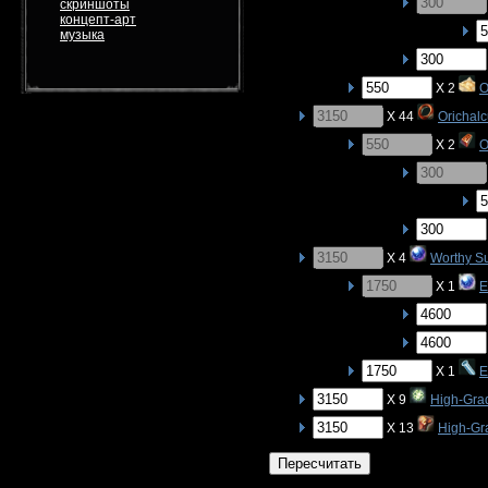
скриншоты
концепт-арт
музыка
X 2
O
X 44
Orichal
X 2
O
X 4
Worthy S
X 1
E
X 1
E
X 9
High-Gra
X 13
High-Gr
Пересчитать