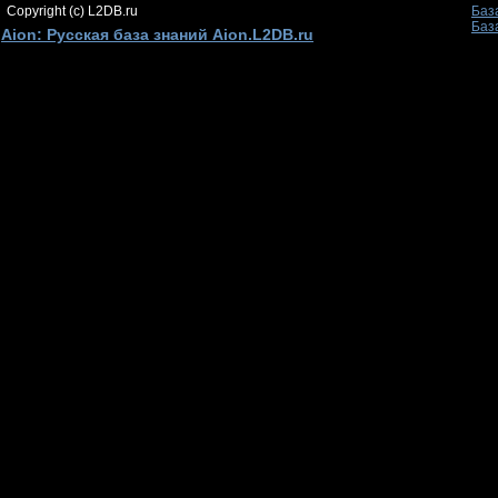
Copyright (c) L2DB.ru
Баз
Баз
Aion: Русская база знаний Aion.L2DB.ru