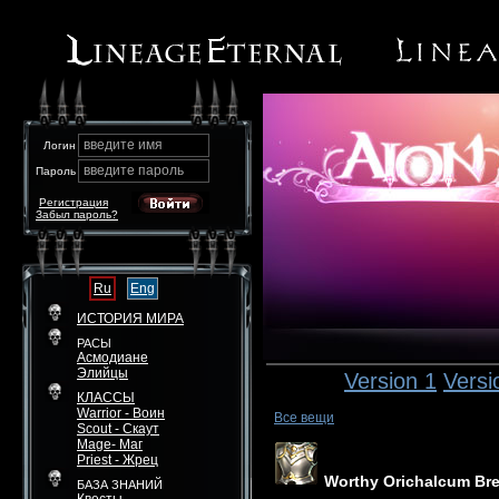
введите имя
Логин
введите пароль
Пароль
Регистрация
Забыл пароль?
Ru
Eng
ИСТОРИЯ МИРА
РАСЫ
Асмодиане
Элийцы
Version 1
Versi
КЛАССЫ
Warrior - Воин
Все вещи
Scout - Скаут
Mage- Маг
Priest - Жрец
Worthy Orichalcum Bre
БАЗА ЗНАНИЙ