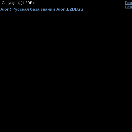
Copyright (c) L2DB.ru
Баз
Баз
Aion: Русская база знаний Aion.L2DB.ru