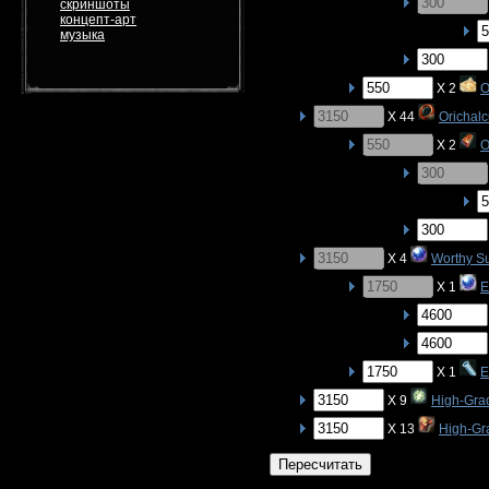
скриншоты
концепт-арт
музыка
X 2
O
X 44
Orichal
X 2
O
X 4
Worthy S
X 1
E
X 1
E
X 9
High-Gra
X 13
High-Gr
Пересчитать