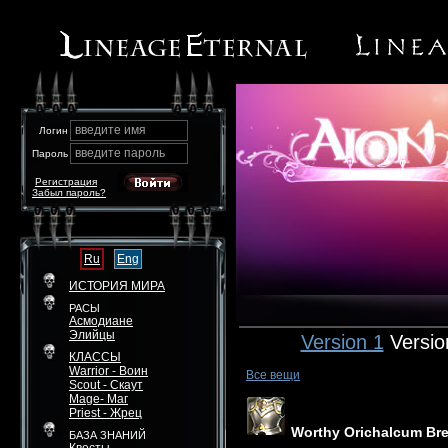
введите имя
Логин
введите пароль
Пароль
Регистрация
Забыл пароль?
Ru
Eng
ИСТОРИЯ МИРА
РАСЫ
Асмодиане
Элийцы
Version 1
Versio
КЛАССЫ
Warrior - Воин
Все вещи
Scout - Скаут
Mage- Маг
Priest - Жрец
Worthy Orichalcum Bre
БАЗА ЗНАНИЙ