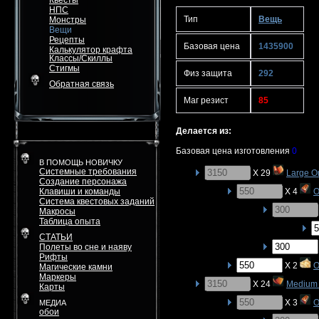
Квесты
НПС
Тип
Вещь
Монстры
Вещи
Рецепты
Базовая цена
1435900
Калькулятор крафта
Классы/Скиллы
Стигмы
Физ защита
292
Обратная связь
Маг резист
85
Делается из:
Базовая цена изготовления
0
В ПОМОЩЬ НОВИЧКУ
Системные требования
X 29
Large O
Создание персонажа
Клавиши и команды
X 4
O
Система квестовых заданий
Макросы
Таблица опыта
СТАТЬИ
Полеты во сне и наяву
Рифты
X 2
O
Магические камни
Маркеры
X 24
Medium 
Карты
X 3
O
МЕДИА
обои