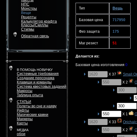
Квесты
НПС
Тип
Вещь
Монстры
Вещи
Рецепты
Базовая цена
717950
Калькулятор крафта
Классы/Скиллы
Стигмы
Физ защита
175
Обратная связь
Маг резист
51
Делается из:
Базовая цена изготовления
0
В ПОМОЩЬ НОВИЧКУ
Системные требования
X 37
Small O
Создание персонажа
Клавиши и команды
X 2
O
Система квестовых заданий
Макросы
Таблица опыта
СТАТЬИ
Полеты во сне и наяву
Рифты
X 1
O
Магические камни
Маркеры
X 33
Orichal
Карты
X 2
O
МЕДИА
обои