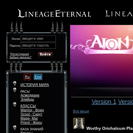
введите имя
Логин
введите пароль
Пароль
Регистрация
Забыл пароль?
Ru
Eng
ИСТОРИЯ МИРА
РАСЫ
Асмодиане
Элийцы
Version 1
Versi
КЛАССЫ
Warrior - Воин
Все вещи
Scout - Скаут
Mage- Маг
Priest - Жрец
Worthy Orichalcum Pla
БАЗА ЗНАНИЙ