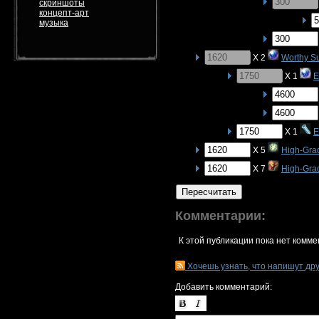
скриншоты
концепт-арт
музыка
X 2
Worthy S
X 1
E
X 1
E
X 5
High-Gra
X 7
High-Gra
Пересчитать
Комментарии:
К этой публикации пока нет комме
Хочешь узнать, что напишут др
Добавить комментарий: