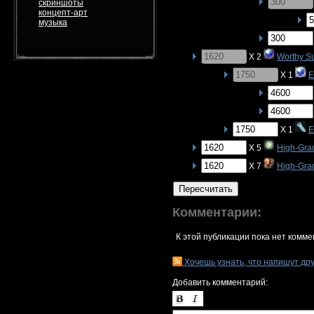
скриншоты
концепт-арт
музыка
X 2
Worthy S
X 1
E
X 1
E
X 5
High-Gra
X 7
High-Gra
Пересчитать
Комментарии:
К этой публикации пока нет комме
Хочешь узнать, что напишут др
Добавить комментарий: