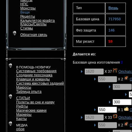
Квесты
НПС
Тип
Вещь
Монстры
Вещи
Рецепты
Базовая цена
717950
Калькулятор крафта
Классы/Скиллы
Стигмы
Физ защита
146
Обратная связь
Маг резист
59
Делается из:
Базовая цена изготовления
0
В ПОМОЩЬ НОВИЧКУ
Системные требования
X 37
Orichal
Создание персонажа
Клавиши и команды
X 2
O
Система квестовых заданий
Макросы
Таблица опыта
СТАТЬИ
Полеты во сне и наяву
Рифты
X 1
O
Магические камни
Маркеры
X 33
Orichal
Карты
X 2
O
МЕДИА
обои