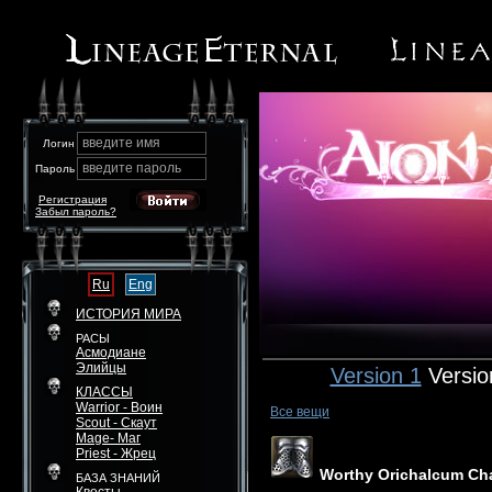
введите имя
Логин
введите пароль
Пароль
Регистрация
Забыл пароль?
Ru
Eng
ИСТОРИЯ МИРА
РАСЫ
Асмодиане
Элийцы
Version 1
Versio
КЛАССЫ
Warrior - Воин
Все вещи
Scout - Скаут
Mage- Маг
Priest - Жрец
Worthy Orichalcum Ch
БАЗА ЗНАНИЙ