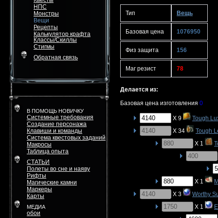
Квесты
НПС
Тип
Вещь
Монстры
Вещи
Рецепты
Базовая цена
1076950
Калькулятор крафта
Классы/Скиллы
Стигмы
Физ защита
156
Обратная связь
Маг резист
78
Делается из:
Базовая цена изготовления
0
В ПОМОЩЬ НОВИЧКУ
Системные требования
X 9
Tough Lu
Создание персонажа
Клавиши и команды
X 34
Tough L
Система квестовых заданий
X 1
T
Макросы
Таблица опыта
СТАТЬИ
Полеты во сне и наяву
Рифты
X 1
M
Магические камни
Маркеры
X 3
Worthy S
Карты
X 1
E
МЕДИА
обои