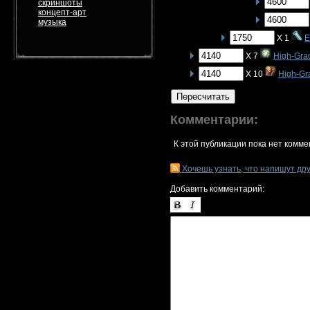
скриншоты
концепт-арт
музыка
X 1
E
X 7
High-Gra
X 10
High-Gr
Пересчитать
Комментарии:
К этой публикации пока нет комме
Хочешь узнать, что напишут др
Добавить комментарий: