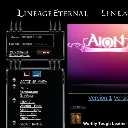
введите имя
Логин
введите пароль
Пароль
Регистрация
Забыл пароль?
Ru
Eng
ИСТОРИЯ МИРА
РАСЫ
Асмодиане
Элийцы
Version 1
Versi
КЛАССЫ
Warrior - Воин
Все вещи
Scout - Скаут
Mage- Маг
Priest - Жрец
Worthy Tough Leather
БАЗА ЗНАНИЙ