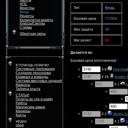
Квесты
НПС
Тип
Вещь
Монстры
Вещи
Рецепты
Базовая цена
717950
Калькулятор крафта
Классы/Скиллы
Стигмы
Физ защита
59
Обратная связь
Маг резист
66
Делается из:
Базовая цена изготовления
0
В ПОМОЩЬ НОВИЧКУ
Системные требования
X 8
Fine Anat
Создание персонажа
Клавиши и команды
X 29
Anathe T
Система квестовых заданий
X 1
A
Макросы
Таблица опыта
СТАТЬИ
Полеты во сне и наяву
Рифты
Магические камни
Маркеры
X 2
Worthy S
Карты
X 1
E
МЕДИА
обои