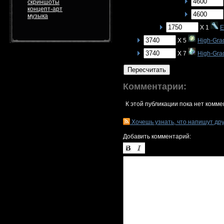
скриншоты
концепт-арт
музыка
X 1
E
X 5
High-Gra
X 7
High-Grad
Пересчитать
Комментарии:
К этой публикации пока нет комме
Хочешь узнать, что напишут др
Добавить комментарий: