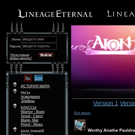
введите имя
Логин
введите пароль
Пароль
Регистрация
Забыл пароль?
Ru
Eng
ИСТОРИЯ МИРА
РАСЫ
Асмодиане
Элийцы
Version 1
Versi
КЛАССЫ
Warrior - Воин
Все вещи
Scout - Скаут
Mage- Маг
Priest - Жрец
Worthy Anathe Pauldr
БАЗА ЗНАНИЙ