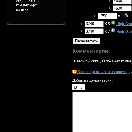
скриншоты
концепт-арт
музыка
X 1
E
X 5
High-Gra
X 7
High-Grad
Пересчитать
Комментарии:
К этой публикации пока нет комме
Хочешь узнать, что напишут др
Добавить комментарий: