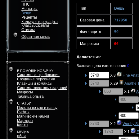
Квесты
НПС
Тип
Вещь
Монстры
Вещи
Рецепты
Базовая цена
717950
Калькулятор крафта
Классы/Скиллы
Стигмы
Физ защита
59
Обратная связь
Маг резист
66
Делается из:
Базовая цена изготовления
0
В ПОМОЩЬ НОВИЧКУ
Системные требования
X 8
Fine Anat
Создание персонажа
Клавиши и команды
X 29
Anathe T
Система квестовых заданий
X 1
A
Макросы
Таблица опыта
СТАТЬИ
Полеты во сне и наяву
Рифты
Магические камни
Маркеры
X 2
Worthy S
Карты
X 1
E
МЕДИА
обои