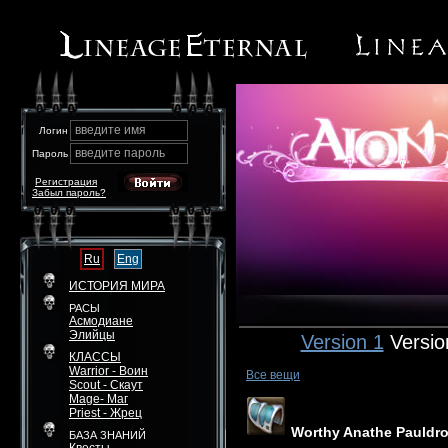
введите имя
Логин
введите пароль
Пароль
Регистрация
Забыл пароль?
Ru
Eng
ИСТОРИЯ МИРА
РАСЫ
Асмодиане
Элийцы
Version 1
Versio
КЛАССЫ
Warrior - Воин
Все вещи
Scout - Скаут
Mage- Маг
Priest - Жрец
Worthy Anathe Pauldr
БАЗА ЗНАНИЙ