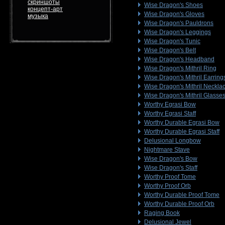
скриншоты
Wise Dragon's Shoes
концепт-арт
Wise Dragon's Gloves
музыка
Wise Dragon's Pauldrons
Wise Dragon's Leggings
Wise Dragon's Tunic
Wise Dragon's Belt
Wise Dragon's Headband
Wise Dragon's Mithril Ring
Wise Dragon's Mithril Earring
Wise Dragon's Mithril Neckla
Wise Dragon's Mithril Glasse
Worthy Egrasi Bow
Worthy Egrasi Staff
Worthy Durable Egrasi Bow
Worthy Durable Egrasi Staff
Delusional Longbow
Nightmare Stave
Wise Dragon's Bow
Wise Dragon's Staff
Worthy Proof Tome
Worthy Proof Orb
Worthy Durable Proof Tome
Worthy Durable Proof Orb
Raging Book
Delusional Jewel