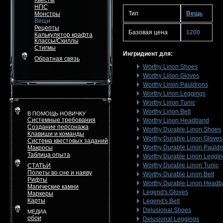
Квесты
НПС
Тип
Вещь
Монстры
Вещи
Рецепты
Базовая цена
1200
Калькулятор крафта
Классы/Скиллы
Стигмы
Ингридиент для:
Обратная связь
Worthy Linon Shoes
Worthy Linon Gloves
Worthy Linon Pauldrons
Worthy Linon Leggings
Worthy Linon Tunic
Worthy Linon Belt
В ПОМОЩЬ НОВИЧКУ
Системные требования
Worthy Linon Headband
Создание персонажа
Worthy Durable Linon Shoes
Клавиши и команды
Worthy Durable Linon Gloves
Система квестовых заданий
Worthy Durable Linon Pauldr
Макросы
Таблица опыта
Worthy Durable Linon Leggi
Worthy Durable Linon Tunic
СТАТЬИ
Полеты во сне и наяву
Worthy Durable Linon Belt
Рифты
Worthy Durable Linon Head
Магические камни
Legend's Gloves
Маркеры
Карты
Legend's Belt
Delusional Shoes
МЕДИА
обои
Delusional Leggings