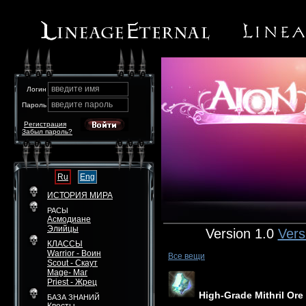
введите имя
Логин
введите пароль
Пароль
Регистрация
Забыл пароль?
Ru
Eng
ИСТОРИЯ МИРА
РАСЫ
Асмодиане
Элийцы
Version 1.0
Vers
КЛАССЫ
Warrior - Воин
Все вещи
Scout - Скаут
Mage- Маг
Priest - Жрец
High-Grade Mithril Ore
БАЗА ЗНАНИЙ