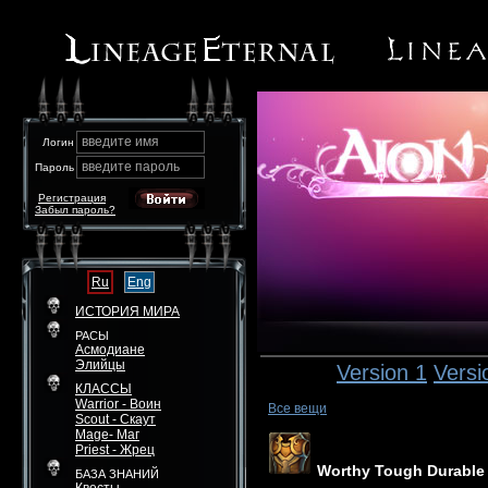
введите имя
Логин
введите пароль
Пароль
Регистрация
Забыл пароль?
Ru
Eng
ИСТОРИЯ МИРА
РАСЫ
Асмодиане
Элийцы
Version 1
Versi
КЛАССЫ
Warrior - Воин
Все вещи
Scout - Скаут
Mage- Маг
Priest - Жрец
Worthy Tough Durable 
БАЗА ЗНАНИЙ