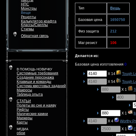
Квесты
НПС
Тип
Вещь
Монстры
Вещи
Рецепты
Базовая цена
1650750
Калькулятор крафта
Классы/Скиллы
Стигмы
Физ защита
212
Обратная связь
Маг резист
106
Делается из:
Базовая цена изготовления
0
В ПОМОЩЬ НОВИЧКУ
Системные требования
X 14
Tough L
Создание персонажа
Клавиши и команды
X 54
Tough L
Система квестовых заданий
X 1
T
Макросы
Таблица опыта
СТАТЬИ
Полеты во сне и наяву
Рифты
X 1
M
Магические камни
Маркеры
X 4
Worthy P
Карты
X 1
E
МЕДИА
обои