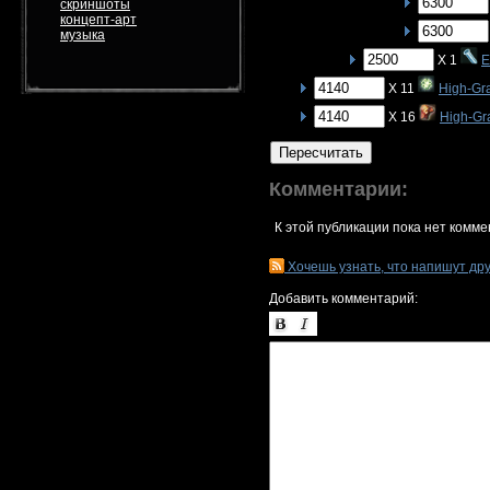
скриншоты
концепт-арт
музыка
X 1
E
X 11
High-Gr
X 16
High-Gr
Пересчитать
Комментарии:
К этой публикации пока нет комме
Хочешь узнать, что напишут др
Добавить комментарий: