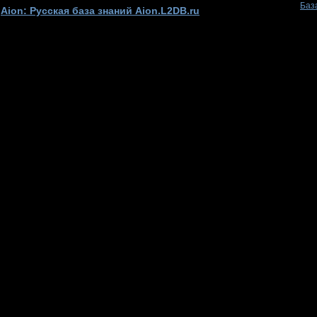
Баз
Aion: Русская база знаний Aion.L2DB.ru