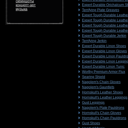
скриншоты
Expert Durable Orichalcum S
концепт-арт
музыка
Terrifying Plate Greaves
Expert Tough Durable Leathe
Expert Tough Durable Leathe
Expert Tough Durable Leathe
Expert Tough Durable Leathe
Expert Tough Durable Jerkin
Terrifying Jerkin
Expert Durable Linon Shoes
Expert Durable Linon Gloves
Expert Durable Linon Pauldr
Expert Durable Linon Leggin
Expert Durable Linon Tunic
Worthy Premium Armor Flux
Searing Shield
Nagolem's Chain Gloves
Nagolem's Gauntlets
Hornskull's Leather Shoes
Hornskull's Leather Leggings
Gust Leggings
Nagolem's Plate Pauldrons
Hornskull's Chain Gloves
Hornskull's Chain Pauldrons
Gust Shoes