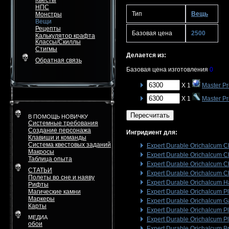
Квесты
НПС
Тип
Вещь
Монстры
Вещи
Рецепты
Базовая цена
2500
Калькулятор крафта
Классы/Скиллы
Стигмы
Делается из:
Обратная связь
Базовая цена изготовления
0
X 1
Master P
X 1
Master P
Пересчитать
В ПОМОЩЬ НОВИЧКУ
Системные требования
Создание персонажа
Ингридиент для:
Клавиши и команды
Система квестовых заданий
Expert Durable Orichalcum C
Макросы
Expert Durable Orichalcum C
Таблица опыта
Expert Durable Orichalcum C
СТАТЬИ
Expert Durable Orichalcum C
Полеты во сне и наяву
Expert Durable Orichalcum 
Рифты
Магические камни
Expert Durable Orichalcum Pl
Маркеры
Expert Durable Orichalcum G
Карты
Expert Durable Orichalcum P
МЕДИА
Expert Durable Orichalcum P
обои
Expert Durable Orichalcum Br