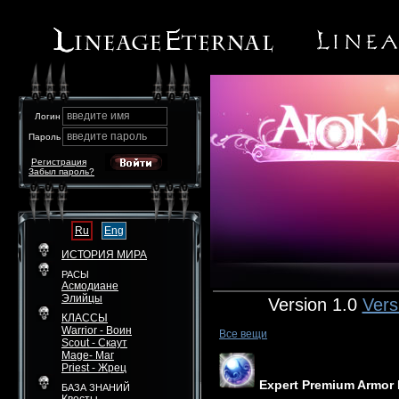
введите имя
Логин
введите пароль
Пароль
Регистрация
Забыл пароль?
Ru
Eng
ИСТОРИЯ МИРА
РАСЫ
Асмодиане
Элийцы
Version 1.0
Vers
КЛАССЫ
Warrior - Воин
Все вещи
Scout - Скаут
Mage- Маг
Priest - Жрец
Expert Premium Armor 
БАЗА ЗНАНИЙ