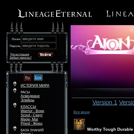
введите имя
Логин
введите пароль
Пароль
Регистрация
Забыл пароль?
Ru
Eng
ИСТОРИЯ МИРА
РАСЫ
Асмодиане
Элийцы
Version 1
Versi
КЛАССЫ
Warrior - Воин
Все вещи
Scout - Скаут
Mage- Маг
Priest - Жрец
Worthy Tough Durable 
БАЗА ЗНАНИЙ