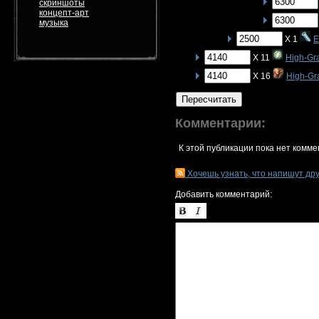
скриншоты
концепт-арт
музыка
X 1
E
X 11
High-Gr
X 16
High-Gr
Пересчитать
Комментарии:
К этой публикации пока нет комме
Хочешь узнать, что напишут др
Добавить комментарий: