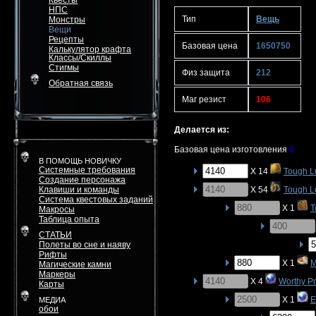
Квесты
НПС
Тип
Вещь
Монстры
Вещи
Рецепты
Базовая цена
1650750
Калькулятор крафта
Классы/Скиллы
Стигмы
Физ защита
212
Обратная связь
Маг резист
106
Делается из:
Базовая цена изготовления
0
В ПОМОЩЬ НОВИЧКУ
Системные требования
X 14
Tough L
Создание персонажа
Клавиши и команды
X 54
Tough L
Система квестовых заданий
X 1
T
Макросы
Таблица опыта
СТАТЬИ
Полеты во сне и наяву
Рифты
X 1
M
Магические камни
Маркеры
X 4
Worthy P
Карты
X 1
E
МЕДИА
обои