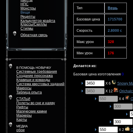
Квесты
НПС
Тип
Вещь
Монстры
Вещи
Рецепты
Базовая цена
1715700
Калькулятор крафта
Классы/Скиллы
Стигмы
Скорость
2.8000 с
Обратная связь
Макс урон
328
Мин урон
176
Делается из:
В ПОМОЩЬ НОВИЧКУ
Системные требования
Базовая цена изготовления
0
Создание персонажа
Клавиши и команды
X 6
Snowy Ma
Система квестовых заданий
Макросы
X 12
Orichal
Таблица опыта
СТАТЬИ
X 4
O
Полеты во сне и наяву
Рифты
Магические камни
Маркеры
Карты
МЕДИА
X 2
O
обои