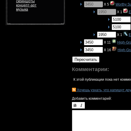
скриншоты
X 5
Worthy S
концепт-арт
музыка
X 1
E
X 1
E
X 11
High-Gr
X 16
High-Gr
Пересчитать
Комментарии:
К этой публикации пока нет комме
Хочешь узнать, что напишут др
Добавить комментарий: