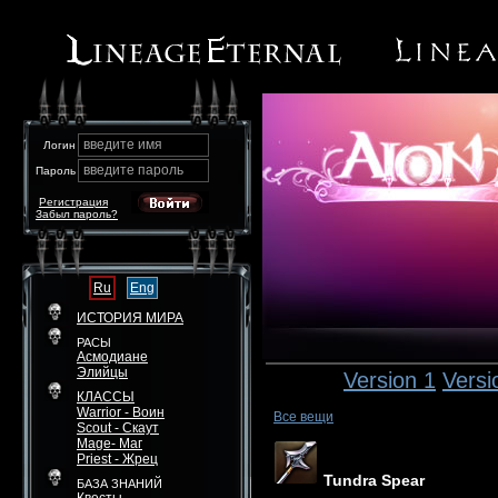
введите имя
Логин
введите пароль
Пароль
Регистрация
Забыл пароль?
Ru
Eng
ИСТОРИЯ МИРА
РАСЫ
Асмодиане
Элийцы
Version 1
Versi
КЛАССЫ
Warrior - Воин
Все вещи
Scout - Скаут
Mage- Маг
Priest - Жрец
Tundra Spear
БАЗА ЗНАНИЙ