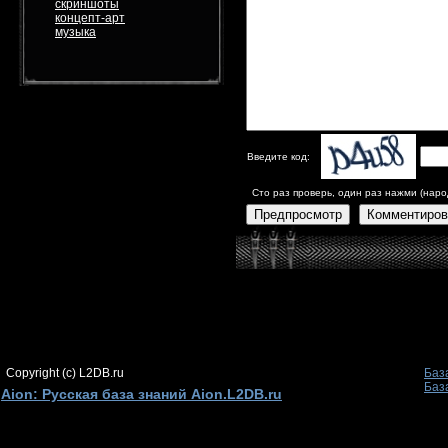
скриншоты
концепт-арт
музыка
Введите код:
Сто раз проверь, один раз нажми (наро
Предпросмотр
Комментиров
Copyright (c) L2DB.ru
Баз
Баз
Aion: Русская база знаний Aion.L2DB.ru