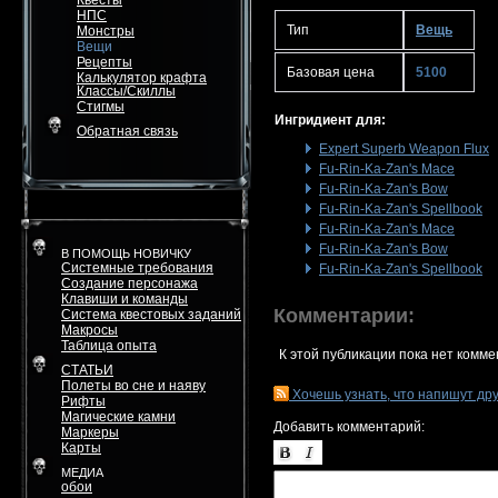
Квесты
НПС
Тип
Вещь
Монстры
Вещи
Рецепты
Базовая цена
5100
Калькулятор крафта
Классы/Скиллы
Стигмы
Ингридиент для:
Обратная связь
Expert Superb Weapon Flux
Fu-Rin-Ka-Zan's Mace
Fu-Rin-Ka-Zan's Bow
Fu-Rin-Ka-Zan's Spellbook
Fu-Rin-Ka-Zan's Mace
Fu-Rin-Ka-Zan's Bow
В ПОМОЩЬ НОВИЧКУ
Системные требования
Fu-Rin-Ka-Zan's Spellbook
Создание персонажа
Клавиши и команды
Комментарии:
Система квестовых заданий
Макросы
Таблица опыта
К этой публикации пока нет комме
СТАТЬИ
Полеты во сне и наяву
Хочешь узнать, что напишут др
Рифты
Магические камни
Добавить комментарий:
Маркеры
Карты
МЕДИА
обои