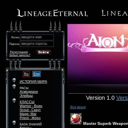
введите имя
Логин
введите пароль
Пароль
Регистрация
Забыл пароль?
Ru
Eng
ИСТОРИЯ МИРА
РАСЫ
Асмодиане
Элийцы
Version 1.0
Vers
КЛАССЫ
Warrior - Воин
Все вещи
Scout - Скаут
Mage- Маг
Priest - Жрец
Master Superb Weapon
БАЗА ЗНАНИЙ