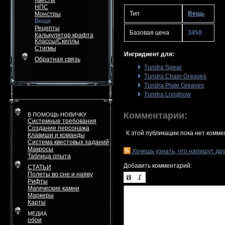
Квесты
НПС
Тип
Вещь
Монстры
Вещи
Рецепты
Базовая цена
3450
Калькулятор крафта
Классы/Скиллы
Стигмы
Ингридиент для:
Обратная связь
Tundra Spear
Tundra Chain Greaves
Tundra Plate Greaves
Tundra Longbow
Комментарии:
В ПОМОЩЬ НОВИЧКУ
Системные требования
Создание персонажа
К этой публикации пока нет комме
Клавиши и команды
Система квестовых заданий
Макросы
Хочешь узнать, что напишут др
Таблица опыта
Добавить комментарий:
СТАТЬИ
Полеты во сне и наяву
Рифты
Магические камни
Маркеры
Карты
МЕДИА
обои