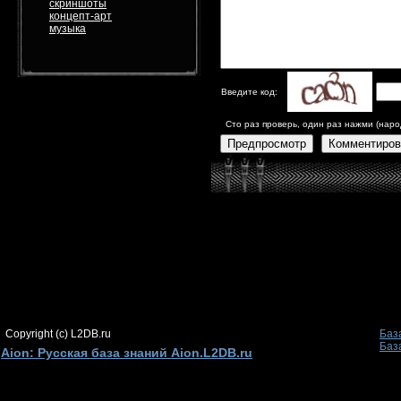
скриншоты
концепт-арт
музыка
Введите код:
Сто раз проверь, один раз нажми (наро
Предпросмотр
Комментиров
Copyright (c) L2DB.ru
Баз
Баз
Aion: Русская база знаний Aion.L2DB.ru