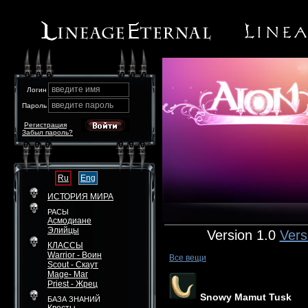
введите имя
Логин
введите пароль
Пароль
Регистрация
Забыл пароль?
Ru
Eng
ИСТОРИЯ МИРА
РАСЫ
Асмодиане
Элийцы
Version 1.0
Vers
КЛАССЫ
Warrior - Воин
Все вещи
Scout - Скаут
Mage- Маг
Priest - Жрец
Snowy Mamut Tusk
БАЗА ЗНАНИЙ