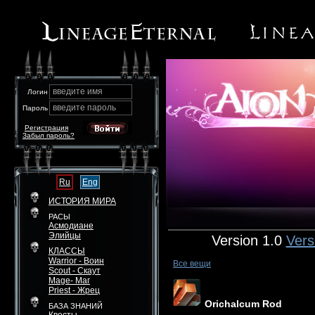
введите имя
Логин
введите пароль
Пароль
Регистрация
Забыл пароль?
Ru
Eng
ИСТОРИЯ МИРА
РАСЫ
Асмодиане
Элийцы
Version 1.0
Vers
КЛАССЫ
Warrior - Воин
Все вещи
Scout - Скаут
Mage- Маг
Priest - Жрец
Orichalcum Rod
БАЗА ЗНАНИЙ