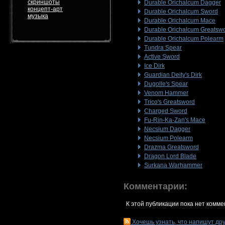
скриншоты
Durable Orichalcum Dagger
концепт-арт
Durable Orichalcum Sword
музыка
Durable Orichalcum Mace
Durable Orichalcum Greatsw
Durable Orichalcum Polearm
Tundra Spear
Active Sword
Ice Dirk
Guardian Deity's Dirk
Dugolle's Spear
Venom Hammer
Trico's Greatsword
Charged Sword
Fu-Rin-Ka-Zan's Mace
Necsium Dagger
Necsium Polearm
Drazma Greatsword
Dragon Lord Blade
Surkana Warhammer
Комментарии:
К этой публикации пока нет комме
Хочешь узнать, что напишут др