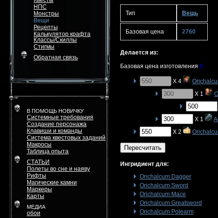
Квесты
НПС
Тип
Вещь
Монстры
Вещи
Рецепты
Базовая цена
2760
Калькулятор крафта
Классы/Скиллы
Стигмы
Делается из:
Обратная связь
Базовая цена изготовления
0
X 4
Orichalcu
X 1
O
В ПОМОЩЬ НОВИЧКУ
Системные требования
X 1
A
Создание персонажа
Клавиши и команды
X 2
Orichalcu
Система квестовых заданий
Макросы
Пересчитать
Таблица опыта
СТАТЬИ
Ингридиент для:
Полеты во сне и наяву
Рифты
Orichalcum Dagger
Магические камни
Orichalcum Sword
Маркеры
Orichalcum Mace
Карты
Orichalcum Greatsword
МЕДИА
Orichalcum Polearm
обои