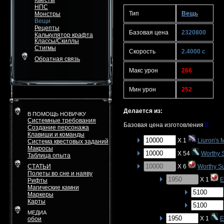
Квесты
НПС
Тип
Вещь
Монстры
Вещи
Рецепты
Базовая цена
2320800
Калькулятор крафта
Классы/Скиллы
Стигмы
Скорость
2.4000 с
Обратная связь
Макс урон
266
Мин урон
252
Делается из:
В ПОМОЩЬ НОВИЧКУ
Системные требования
Базовая цена изготовления
0
Создание персонажа
Клавиши и команды
X 1
Liuron's
Система квестовых заданий
Макросы
X 54
Worthy 
Таблица опыта
СТАТЬИ
X 6
Worthy S
Полеты во сне и наяву
X 1
E
Рифты
Магические камни
Маркеры
Карты
МЕДИА
X 1
E
обои