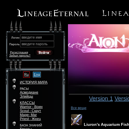
введите имя
Логин
введите пароль
Пароль
Регистрация
Забыл пароль?
Ru
Eng
ИСТОРИЯ МИРА
РАСЫ
Асмодиане
Элийцы
Version 1
Versi
КЛАССЫ
Warrior - Воин
Все вещи
Scout - Скаут
Mage- Маг
Priest - Жрец
Liuron's Aquarium Fis
БАЗА ЗНАНИЙ