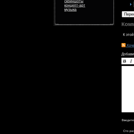
скриншоты
концепт-арт
музыка
Пере
Ком
К этой
Хоч
Добави
Введите
Сто ра