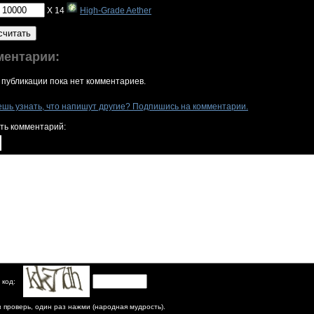
X 14
High-Grade Aether
считать
ментарии:
 публикации пока нет комментариев.
ешь узнать, что напишут другие? Подпишись на комментарии.
ть комментарий:
 код:
з проверь, один раз нажми (народная мудрость).