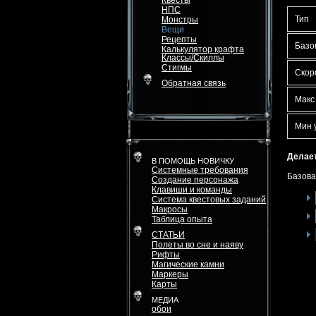
Квесты
НПС
Тип
Монстры
Вещи
Рецепты
Базо
Калькулятор крафта
Классы/Скиллы
Стигмы
Скор
Обратная связь
Макс
Мин 
Делает
В ПОМОЩЬ НОВИЧКУ
Системные требования
Базова
Создание персонажа
Клавиши и команды
Система квестовых заданий
Макросы
Таблица опыта
СТАТЬИ
Полеты во сне и наяву
Рифты
Магические камни
Маркеры
Карты
МЕДИА
обои