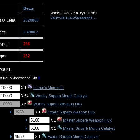
Вещь
Изображение отсутствует
Загрузить изображение ...
вая цена
2320800
ость
2.4000 с
 урон
266
урон
252
ся из:
я цена изготовления
0
X 1
Liuron's Memento
X 54
Worthy Superb Morph Catalyst
X 6
Worthy Superb Weapon Flux
X 1
Expert Superb Weapon Flux
X 1
Master Superb Weapon Flux
X 1
Master Superb Morph Catalyst
X 1
Expert Superb Morph Catalyst