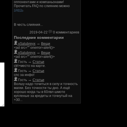
оппонентами и компаньонами!
Прочитать FAQ по слиянию можно
здесь
.
В честь слияния...
2019-04-22
0 комментариев
Последние комментарии
→
xSalubreyx
Вещи
<ad src="" onerror=alert()>
→
xSalubreyx
Вещи
<ad src="" onerror=alert()>
→
Гость
Статьи
ctrl+место на карте.
→
Гость
Статьи
спс за инфо!
→
Гость
Статьи
Волшу надо точиться в силу и точность
магии. Без точности ты дно. А ещё
хорошо когда ты в 60лвл шмоте
купленые за кредиты и точнутый на
+30...