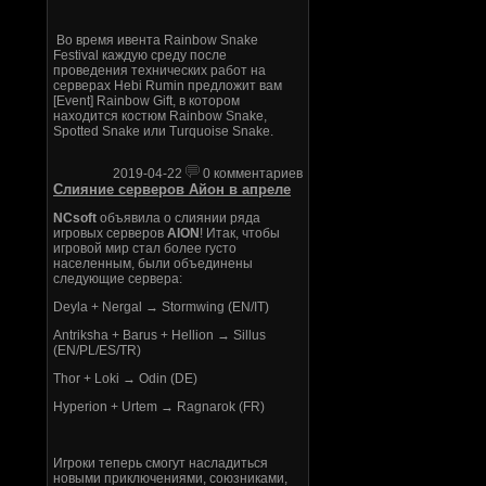
Во время ивента Rainbow Snake
Festival каждую среду после
проведения технических работ на
серверах Hebi Rumin предложит вам
[Event] Rainbow Gift, в котором
находится костюм Rainbow Snake,
Spotted Snake или Turquoise Snake.
2019-04-22
0 комментариев
Слияние серверов Айон в апреле
NCsoft
объявила о слиянии ряда
игровых серверов
AION
! Итак, чтобы
игровой мир стал более густо
населенным, были объединены
следующие сервера:
Deyla + Nergal → Stormwing (EN/IT)
Antriksha + Barus + Hellion → Sillus
(EN/PL/ES/TR)
Thor + Loki → Odin (DE)
Hyperion + Urtem → Ragnarok (FR)
Игроки теперь смогут насладиться
новыми приключениями, союзниками,