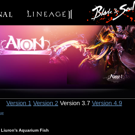
Version 1
Version 2
Version 3.7
Version 4.9
щи
Liuron's Aquarium Fish