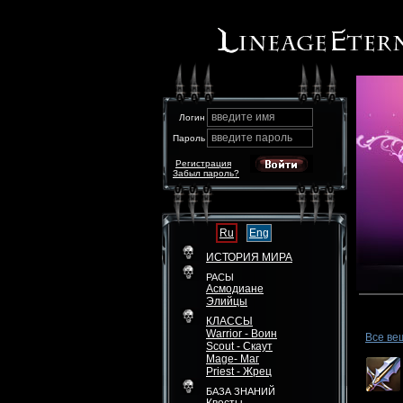
введите имя
Логин
введите пароль
Пароль
Регистрация
Забыл пароль?
Ru
Eng
ИСТОРИЯ МИРА
РАСЫ
Асмодиане
Элийцы
КЛАССЫ
Warrior - Воин
Все ве
Scout - Скаут
Mage- Маг
Priest - Жрец
БАЗА ЗНАНИЙ