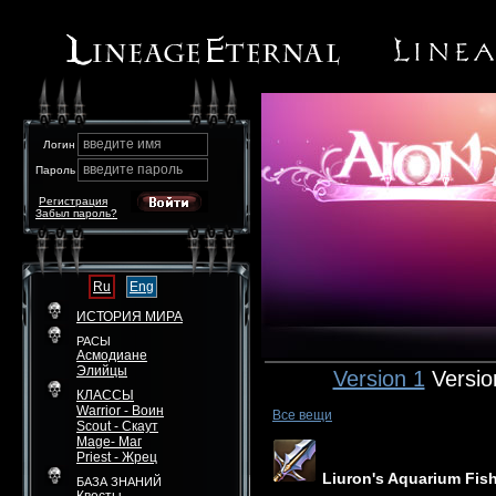
введите имя
Логин
введите пароль
Пароль
Регистрация
Забыл пароль?
Ru
Eng
ИСТОРИЯ МИРА
РАСЫ
Асмодиане
Элийцы
Version 1
Versio
КЛАССЫ
Warrior - Воин
Все вещи
Scout - Скаут
Mage- Маг
Priest - Жрец
Liuron's Aquarium Fis
БАЗА ЗНАНИЙ