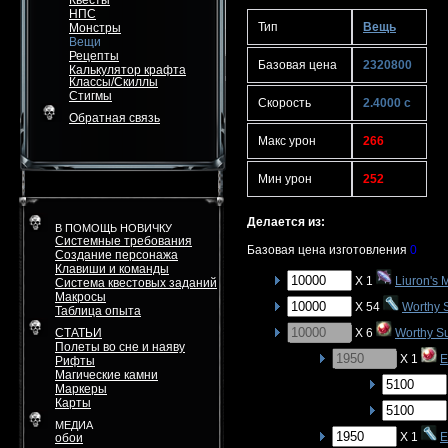
Квесты
НПС
Тип
Вещь
Монстры
Вещи
Рецепты
Базовая цена
2320800
Калькулятор крафта
Классы/Скиллы
Стигмы
Скорость
2.4000 с
Обратная связь
Макс урон
266
Мин урон
252
Делается из:
В ПОМОЩЬ НОВИЧКУ
Системные требования
Базовая цена изготовления
0
Создание персонажа
Клавиши и команды
X 1
Liuron's
Система квестовых заданий
Макросы
X 54
Worthy 
Таблица опыта
СТАТЬИ
X 6
Worthy S
Полеты во сне и наяву
X 1
E
Рифты
Магические камни
Маркеры
Карты
МЕДИА
X 1
E
обои