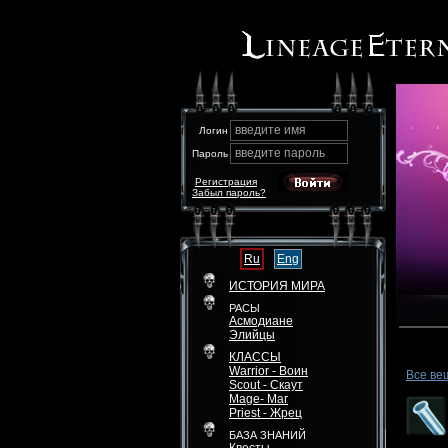
введите имя
Логин
введите пароль
Пароль
Регистрация
Забыл пароль?
Ru
Eng
ИСТОРИЯ МИРА
РАСЫ
Асмодиане
Элийцы
КЛАССЫ
Warrior - Воин
Все ве
Scout - Скаут
Mage- Маг
Priest - Жрец
БАЗА ЗНАНИЙ