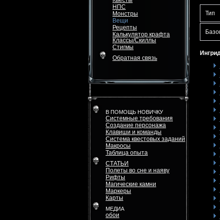
Квесты
НПС
Тип
Монстры
Вещи
Рецепты
Базо
Калькулятор крафта
Классы/Скиллы
Стигмы
Ингрид
Обратная связь
В ПОМОЩЬ НОВИЧКУ
Системные требования
Создание персонажа
Клавиши и команды
Система квестовых заданий
Макросы
Таблица опыта
СТАТЬИ
Полеты во сне и наяву
Рифты
Магические камни
Маркеры
Карты
МЕДИА
обои