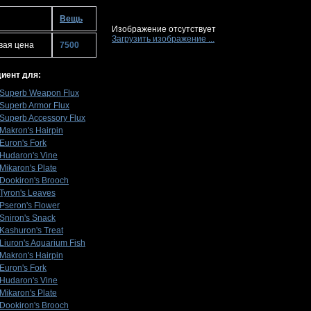
Вещь
Изображение отсутствует
Загрузить изображение ...
вая цена
7500
иент для:
Superb Weapon Flux
Superb Armor Flux
Superb Accessory Flux
Makron's Hairpin
Euron's Fork
Hudaron's Vine
Mikaron's Plate
Dookiron's Brooch
Tyron's Leaves
Pseron's Flower
Sniron's Snack
Kashuron's Treat
Liuron's Aquarium Fish
Makron's Hairpin
Euron's Fork
Hudaron's Vine
Mikaron's Plate
Dookiron's Brooch