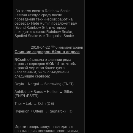
Во время ивента Rainbow Snake
Festival каждую среду после
проведения технических работ на
серверах Hebi Rumin предложит вам
[Event] Rainbow Gift, в котором
находится костюм Rainbow Snake,
Spotted Snake или Turquoise Snake.
2019-04-22
0 комментариев
Слияние серверов Айон в апреле
NCsoft
объявила о слиянии ряда
игровых серверов
AION
! Итак, чтобы
игровой мир стал более густо
населенным, были объединены
следующие сервера:
Deyla + Nergal → Stormwing (EN/IT)
Antriksha + Barus + Hellion → Sillus
(EN/PL/ES/TR)
Thor + Loki → Odin (DE)
Hyperion + Urtem → Ragnarok (FR)
Игроки теперь смогут насладиться
новыми приключениями, союзниками,