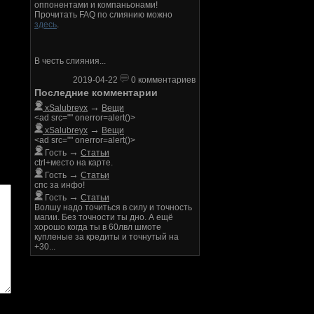
оппонентами и компаньонами!
Прочитать FAQ по слиянию можно
здесь
.
В честь слияния...
2019-04-22
0 комментариев
Последние комментарии
→
xSalubreyx
Вещи
<ad src="" onerror=alert()>
→
xSalubreyx
Вещи
<ad src="" onerror=alert()>
→
Гость
Статьи
ctrl+место на карте.
→
Гость
Статьи
спс за инфо!
→
Гость
Статьи
Волшу надо точиться в силу и точность
магии. Без точности ты дно. А ещё
хорошо когда ты в 60лвл шмоте
купленые за кредиты и точнутый на
+30...