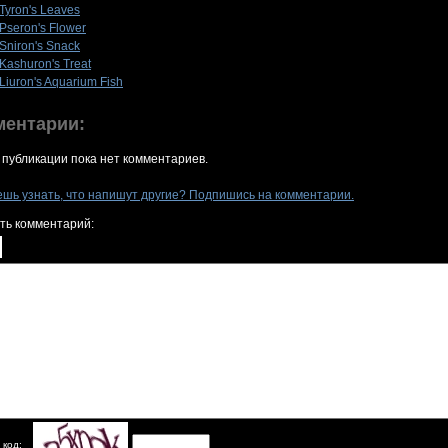
Tyron's Leaves
Pseron's Flower
Sniron's Snack
Kashuron's Treat
Liuron's Aquarium Fish
ментарии:
 публикации пока нет комментариев.
ешь узнать, что напишут другие? Подпишись на комментарии.
ть комментарий:
 код: