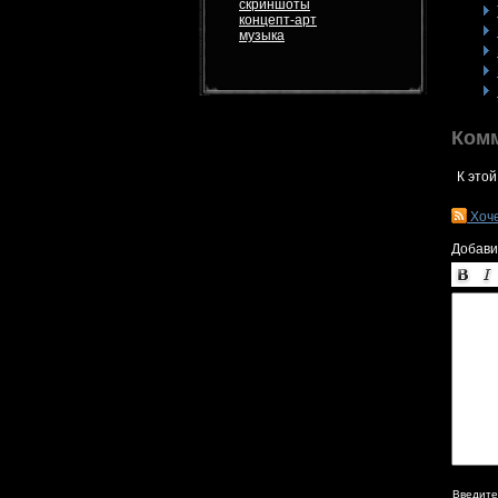
скриншоты
концепт-арт
музыка
Ком
К этой
Хоч
Добави
Введите