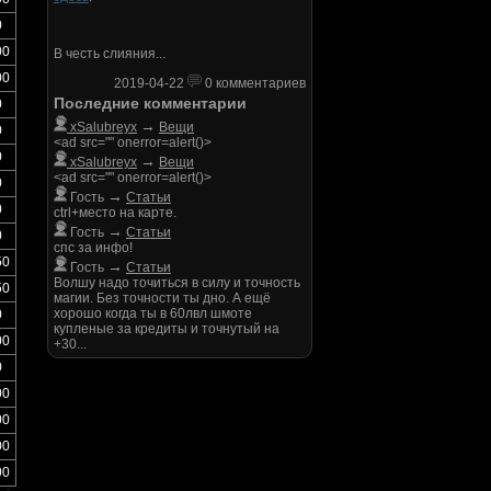
0
00
В честь слияния...
00
2019-04-22
0 комментариев
Последние комментарии
0
→
xSalubreyx
Вещи
0
<ad src="" onerror=alert()>
0
→
xSalubreyx
Вещи
<ad src="" onerror=alert()>
0
→
Гость
Статьи
0
ctrl+место на карте.
→
Гость
Статьи
0
спс за инфо!
50
→
Гость
Статьи
Волшу надо точиться в силу и точность
50
магии. Без точности ты дно. А ещё
хорошо когда ты в 60лвл шмоте
0
купленые за кредиты и точнутый на
00
+30...
0
00
00
00
00