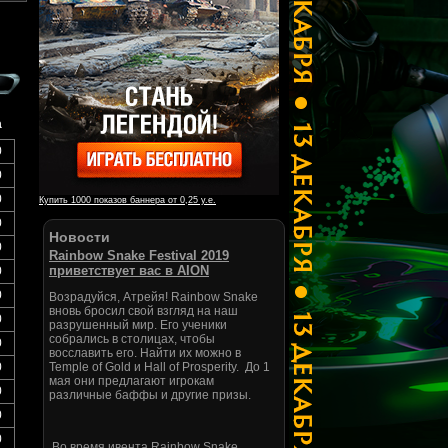
а
0
0
0
Купить 1000 показов баннера от 0,25 у.е.
0
Новости
0
Rainbow Snake Festival 2019
приветствует вас в AION
0
0
Возрадуйся, Атрейя! Rainbow Snake
вновь бросил свой взгляд на наш
0
разрушенный мир. Его ученики
собрались в столицах, чтобы
0
восславить его. Найти их можно в
0
Temple of Gold и Hall of Prosperity. До 1
мая они предлагают игрокам
0
различные баффы и другие призы.
0
0
Во время ивента Rainbow Snake