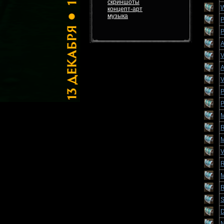
скриншоты
W
концепт-арт
музыка
P
P
A
V
A
V
P
P
M
R
M
V
R
M
R
S
D
N