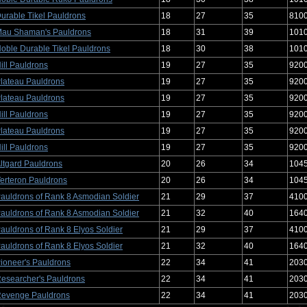
urable Tikel Pauldrons
18
27
35
810
au Shaman's Pauldrons
18
31
39
101
oble Durable Tikel Pauldrons
18
30
38
101
ill Pauldrons
19
27
35
920
lateau Pauldrons
19
27
35
920
lateau Pauldrons
19
27
35
920
ill Pauldrons
19
27
35
920
lateau Pauldrons
19
27
35
920
ill Pauldrons
19
27
35
920
ltgard Pauldrons
20
26
34
104
erteron Pauldrons
20
26
34
104
auldrons of Rank 8 Asmodian Soldier
21
29
37
410
auldrons of Rank 8 Asmodian Soldier
21
32
40
164
auldrons of Rank 8 Elyos Soldier
21
29
37
410
auldrons of Rank 8 Elyos Soldier
21
32
40
164
ioneer's Pauldrons
22
34
41
203
esearcher's Pauldrons
22
34
41
203
evenge Pauldrons
22
34
41
203