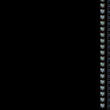
D
M
N
H
P
P
H
P
H
A
V
P
P
P
P
P
R
R