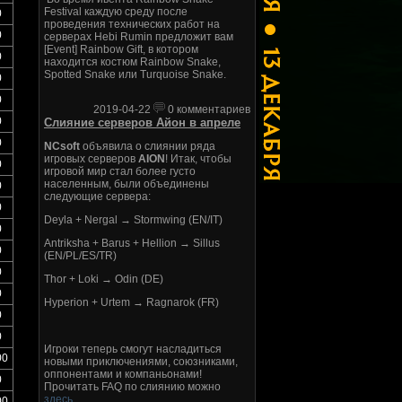
Festival каждую среду после
0
проведения технических работ на
0
серверах Hebi Rumin предложит вам
[Event] Rainbow Gift, в котором
0
находится костюм Rainbow Snake,
Spotted Snake или Turquoise Snake.
0
0
2019-04-22
0 комментариев
0
Слияние серверов Айон в апреле
0
NCsoft
объявила о слиянии ряда
игровых серверов
AION
! Итак, чтобы
0
игровой мир стал более густо
населенным, были объединены
0
следующие сервера:
0
Deyla + Nergal → Stormwing (EN/IT)
0
Antriksha + Barus + Hellion → Sillus
0
(EN/PL/ES/TR)
0
Thor + Loki → Odin (DE)
0
Hyperion + Urtem → Ragnarok (FR)
0
0
Игроки теперь смогут насладиться
00
новыми приключениями, союзниками,
оппонентами и компаньонами!
0
Прочитать FAQ по слиянию можно
здесь
.
00