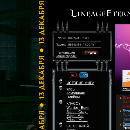
введите имя
Логин
введите пароль
Пароль
Регистрация
Забыл пароль?
Ru
Eng
ИСТОРИЯ МИРА
Купит
РАСЫ
Асмодиане
Элийцы
Уста
Один
КЛАССЫ
соз
Warrior - Воин
Луч
Scout - Скаут
Толь
Mage- Маг
нас
Priest - Жрец
Разм
БАЗА ЗНАНИЙ
Pro