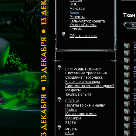
Квесты
НПС
Монстры
Вещи
Ткан
Рецепты
Калькулятор крафта
Классы/Скиллы
Ор
Стигмы
Обратная связь
W
F
W
F
В ПОМОЩЬ НОВИЧКУ
Системные требования
F
Создание персонажа
Клавиши и команды
W
Система квестовых заданий
P
Макросы
Таблица опыта
P
СТАТЬИ
L
Полеты во сне и наяву
Рифты
L
Магические камни
Маркеры
L
Карты
T
МЕДИА
обои
S