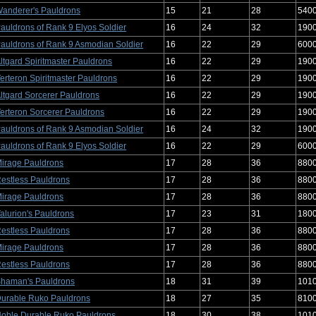
anderer's Pauldrons
15
21
28
540
auldrons of Rank 9 Elyos Soldier
16
24
32
190
auldrons of Rank 9 Asmodian Soldier
16
22
29
600
ltgard Spiritmaster Pauldrons
16
22
29
190
erteron Spiritmaster Pauldrons
16
22
29
190
ltgard Sorcerer Pauldrons
16
22
29
190
erteron Sorcerer Pauldrons
16
22
29
190
auldrons of Rank 9 Asmodian Soldier
16
24
32
190
auldrons of Rank 9 Elyos Soldier
16
22
29
600
irage Pauldrons
17
28
36
880
estless Pauldrons
17
28
36
880
irage Pauldrons
17
28
36
880
alurion's Pauldrons
17
23
31
180
estless Pauldrons
17
28
36
880
irage Pauldrons
17
28
36
880
estless Pauldrons
17
28
36
880
haman's Pauldrons
18
31
39
101
urable Ruko Pauldrons
18
27
35
810
oble Durable Ruko Pauldrons
18
30
38
101