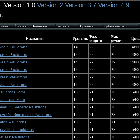
Version 1.0
Version 2
Version 3.7
Version 4.9
ь
ужие
Броня
Рецепты
Энчанты
Припасы
Добываемое
Физ.
Маг.
Название
Уровень
Цен
защита
резист
eald Pauldrons
14
22
29
480
orest Pauldrons
14
22
29
480
eald Pauldrons
14
22
29
480
orest Pauldrons
14
22
29
480
orest Pauldrons
14
22
29
480
eald Pauldrons
14
22
29
480
auldrons Form
15
21
28
540
auldrons Form
15
21
28
540
evel 15 Sorcerer Pauldrons
15
21
28
540
evel 15 Spiritmaster Pauldrons
15
21
28
540
eto's Pauldrons
15
23
31
135
raveller's Pauldrons
15
21
28
540
et Test Pauldrons
15
21
28
540