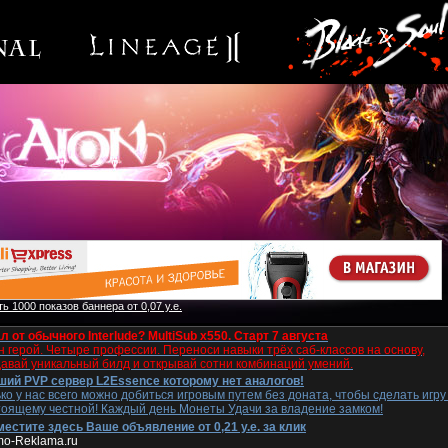
ь 1000 показов баннера от 0,07 у.е.
л от обычного Interlude? MultiSub x550. Старт 7 августа
 герой. Четыре профессии. Переноси навыки трёх саб-классов на основу,
давай уникальный билд и открывай сотни комбинаций умений.
ший PVP сервер L2Essence которому нет аналогов!
ко у нас всего можно добиться игровым путем без доната, чтобы сделать игру
тоящему честной! Каждый день Монеты Удачи за владение замком!
естите здесь Ваше объявление от 0,21 у.е. за клик
mo-Reklama.ru