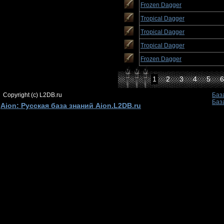
Frozen Dagger
Tropical Dagger
Tropical Dagger
Tropical Dagger
Frozen Dagger
1
2
3
4
5
6
Copyright (c) L2DB.ru
Баз
Баз
Aion: Русская база знаний Aion.L2DB.ru