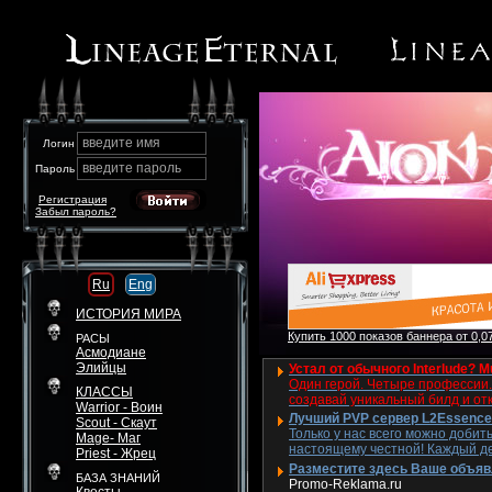
введите имя
Логин
введите пароль
Пароль
Регистрация
Забыл пароль?
Ru
Eng
ИСТОРИЯ МИРА
Купить 1000 показов баннера от 0,07
РАСЫ
Асмодиане
Элийцы
Устал от обычного Interlude? M
Один герой. Четыре профессии. 
КЛАССЫ
создавай уникальный билд и от
Warrior - Воин
Лучший PVP сервер L2Essence 
Scout - Скаут
Только у нас всего можно добит
Mage- Маг
настоящему честной! Каждый де
Priest - Жрец
Разместите здесь Ваше объявле
БАЗА ЗНАНИЙ
Promo-Reklama.ru