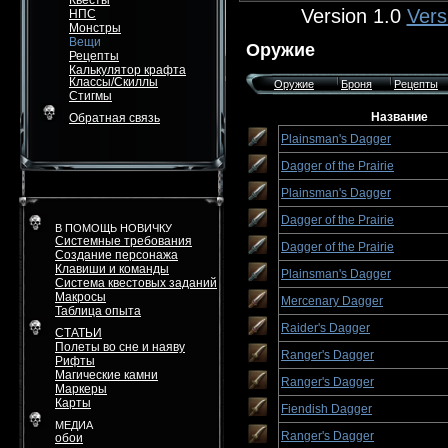
Квесты
Version 1.0
Vers
НПС
Монстры
Вещи
Оружие
Рецепты
Калькулятор крафта
Классы/Скиллы
Оружие
Броня
Рецепты
Стигмы
Название
Обратная связь
Plainsman's Dagger
Dagger of the Prairie
Plainsman's Dagger
Dagger of the Prairie
В ПОМОЩЬ НОВИЧКУ
Системные требования
Dagger of the Prairie
Создание персонажа
Клавиши и команды
Plainsman's Dagger
Система квестовых заданий
Макросы
Mercenary Dagger
Таблица опыта
Raider's Dagger
СТАТЬИ
Полеты во сне и наяву
Ranger's Dagger
Рифты
Магические камни
Ranger's Dagger
Маркеры
Карты
Fiendish Dagger
МЕДИА
Ranger's Dagger
обои