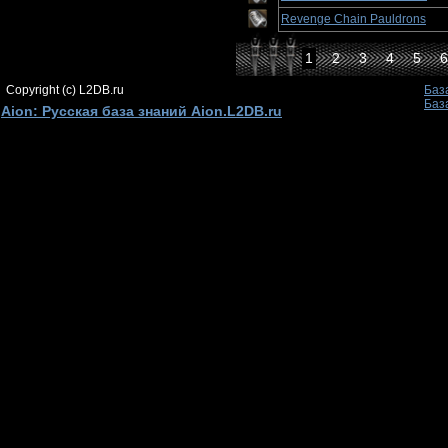
Revenge Chain Pauldrons
1
2
3
4
5
6
Copyright (c) L2DB.ru
Баз
Баз
Aion: Русская база знаний Aion.L2DB.ru