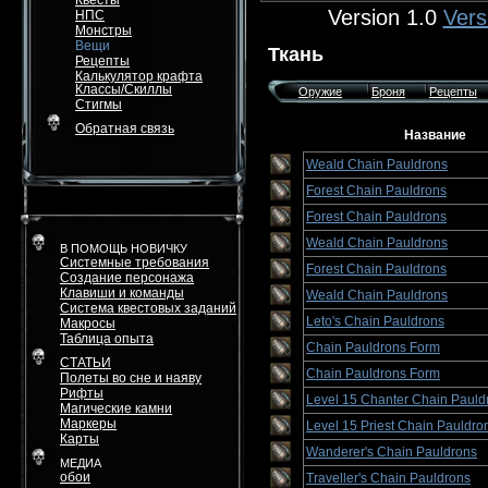
Квесты
Version 1.0
Vers
НПС
Монстры
Вещи
Ткань
Рецепты
Калькулятор крафта
Классы/Скиллы
Оружие
Броня
Рецепты
Стигмы
Обратная связь
Название
Weald Chain Pauldrons
Forest Chain Pauldrons
Forest Chain Pauldrons
Weald Chain Pauldrons
В ПОМОЩЬ НОВИЧКУ
Системные требования
Forest Chain Pauldrons
Создание персонажа
Клавиши и команды
Weald Chain Pauldrons
Система квестовых заданий
Leto's Chain Pauldrons
Макросы
Таблица опыта
Chain Pauldrons Form
СТАТЬИ
Chain Pauldrons Form
Полеты во сне и наяву
Рифты
Level 15 Chanter Chain Pauld
Магические камни
Маркеры
Level 15 Priest Chain Pauldro
Карты
Wanderer's Chain Pauldrons
МЕДИА
обои
Traveller's Chain Pauldrons