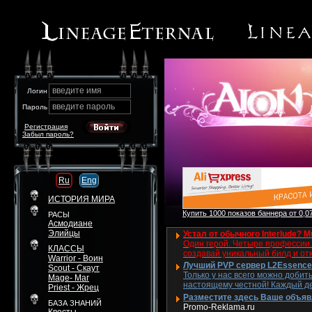
введите имя
Логин
введите пароль
Пароль
Регистрация
Забыл пароль?
Ru
Eng
ИСТОРИЯ МИРА
Купить 1000 показов баннера от 0,07
РАСЫ
Асмодиане
Элийцы
Устал от обычного Interlude? M
Один герой. Четыре профессии. 
КЛАССЫ
создавай уникальный билд и от
Warrior - Воин
Лучший PVP сервер L2Essence 
Scout - Скаут
Только у нас всего можно добит
Mage- Маг
настоящему честной! Каждый де
Priest - Жрец
Разместите здесь Ваше объявле
БАЗА ЗНАНИЙ
Promo-Reklama.ru