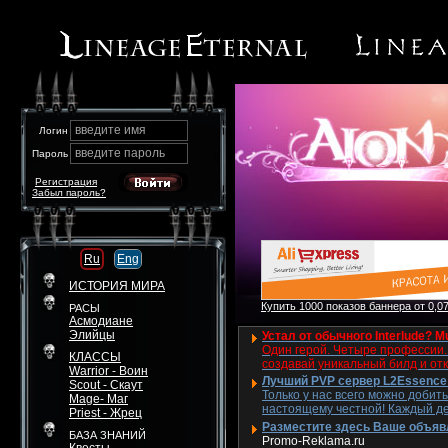
введите имя
Логин
введите пароль
Пароль
Регистрация
Забыл пароль?
Ru
Eng
ИСТОРИЯ МИРА
Купить 1000 показов баннера от 0,07
РАСЫ
Асмодиане
Элийцы
Устал от обычного Interlude? Mu
Один герой. Четыре профессии. 
КЛАССЫ
создавай уникальный билд и от
Warrior - Воин
Лучший PVP сервер L2Essence 
Scout - Скаут
Только у нас всего можно добит
Mage- Маг
настоящему честной! Каждый де
Priest - Жрец
Разместите здесь Ваше объявле
БАЗА ЗНАНИЙ
Promo-Reklama.ru