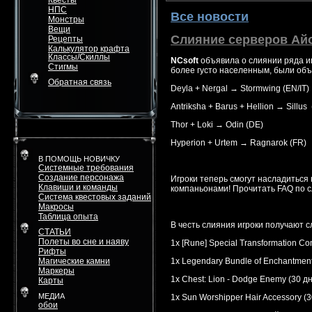
Квесты
НПС
Все новости
Монстры
Вещи
Слияние серверов Айо
Рецепты
Калькулятор крафта
Классы/Скиллы
NCsoft
объявила о слиянии ряда и
Стигмы
более густо населенным, были об
Обратная связь
Deyla + Nergal → Stormwing (EN/IT)
Antriksha + Barus + Hellion → Sillu
Thor + Loki → Odin (DE)
Hyperion + Urtem → Ragnarok (FR)
В ПОМОЩЬ НОВИЧКУ
Системные требования
Создание персонажа
Игроки теперь смогут насладиться
Клавиши и команды
компаньонами! Прочитать FAQ по
Система квестовых заданий
Макросы
Таблица опыта
В честь слияния игроки получают 
СТАТЬИ
Полеты во сне и наяву
1x [Rune] Special Transformation Con
Рифты
Магические камни
1x Legendary Bundle of Enchantmen
Маркеры
1x Chest: Lion - Dodge Enemy (30 д
Карты
МЕДИА
1x Sun Worshipper Hair Accessory (
обои