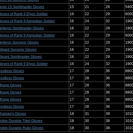
evel 15 Spiritmaster Gloves
15
21
28
540
loves of Rank 9 Elyos Soldier
16
22
29
600
loves of Rank 9 Asmodian Soldier
16
24
32
190
erteron Spiritmaster Gloves
16
22
29
190
loves of Rank 9 Asmodian Soldier
16
22
29
600
erteron Sorcerer Gloves
16
22
29
190
ltgard Sorcerer Gloves
16
22
29
190
ltgard Spiritmaster Gloves
16
22
29
190
loves of Rank 9 Elyos Soldier
16
24
32
190
estless Gloves
17
28
36
880
estless Gloves
17
28
36
880
irage Gloves
17
28
36
880
irage Gloves
17
28
36
880
irage Gloves
17
28
36
880
estless Gloves
17
28
36
880
haman's Gloves
18
31
39
101
oble Durable Tikel Gloves
18
30
38
101
oble Durable Ruko Gloves
18
30
38
101