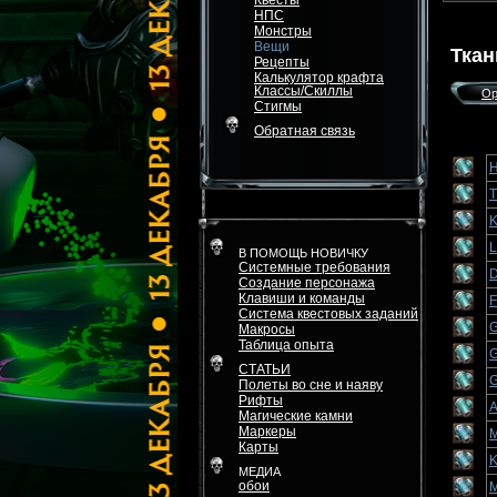
Квесты
НПС
Монстры
Вещи
Ткан
Рецепты
Калькулятор крафта
Классы/Скиллы
Ор
Стигмы
Обратная связь
H
T
K
L
В ПОМОЩЬ НОВИЧКУ
Системные требования
D
Создание персонажа
Клавиши и команды
F
Система квестовых заданий
G
Макросы
Таблица опыта
G
СТАТЬИ
G
Полеты во сне и наяву
Рифты
A
Магические камни
Маркеры
M
Карты
K
МЕДИА
обои
M