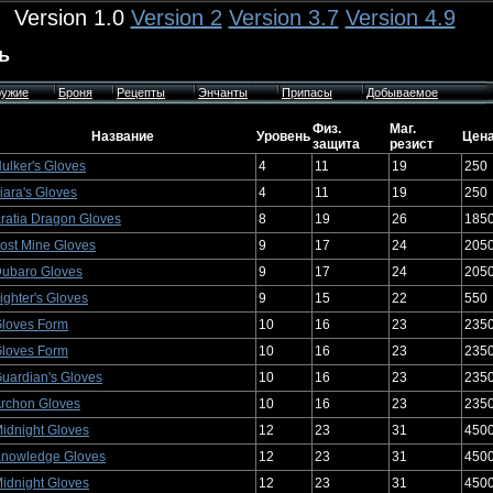
Version 1.0
Version 2
Version 3.7
Version 4.9
ь
ужие
Броня
Рецепты
Энчанты
Припасы
Добываемое
Физ.
Маг.
Название
Уровень
Цен
защита
резист
ulker's Gloves
4
11
19
250
iara's Gloves
4
11
19
250
ratia Dragon Gloves
8
19
26
185
ost Mine Gloves
9
17
24
205
ubaro Gloves
9
17
24
205
ighter's Gloves
9
15
22
550
loves Form
10
16
23
235
loves Form
10
16
23
235
uardian's Gloves
10
16
23
235
rchon Gloves
10
16
23
235
idnight Gloves
12
23
31
450
nowledge Gloves
12
23
31
450
idnight Gloves
12
23
31
450