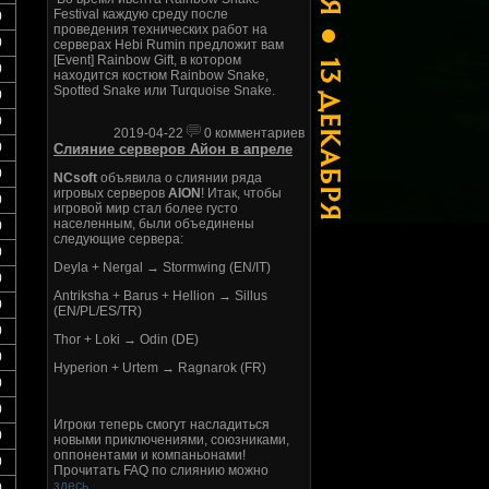
Festival каждую среду после
0
проведения технических работ на
0
серверах Hebi Rumin предложит вам
[Event] Rainbow Gift, в котором
0
находится костюм Rainbow Snake,
Spotted Snake или Turquoise Snake.
0
0
2019-04-22
0 комментариев
0
Слияние серверов Айон в апреле
0
NCsoft
объявила о слиянии ряда
игровых серверов
AION
! Итак, чтобы
0
игровой мир стал более густо
населенным, были объединены
0
следующие сервера:
0
Deyla + Nergal → Stormwing (EN/IT)
0
Antriksha + Barus + Hellion → Sillus
0
(EN/PL/ES/TR)
0
Thor + Loki → Odin (DE)
0
Hyperion + Urtem → Ragnarok (FR)
0
0
Игроки теперь смогут насладиться
0
новыми приключениями, союзниками,
оппонентами и компаньонами!
0
Прочитать FAQ по слиянию можно
здесь
.
0