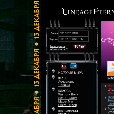
введите имя
Логин
введите пароль
Пароль
Регистрация
Забыл пароль?
Ru
Eng
ИСТОРИЯ МИРА
Купит
РАСЫ
Асмодиане
Элийцы
Уста
Один
КЛАССЫ
соз
Warrior - Воин
Луч
Scout - Скаут
Толь
Mage- Маг
нас
Priest - Жрец
Разм
БАЗА ЗНАНИЙ
Pro