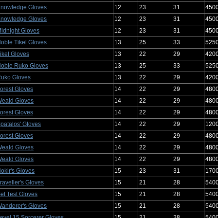
nowledge Gloves
12
23
31
450
nowledge Gloves
12
23
31
450
idnight Gloves
12
23
31
450
oble Tikel Gloves
13
25
33
525
ikel Gloves
13
22
29
420
oble Ruko Gloves
13
25
33
525
uko Gloves
13
22
29
420
orest Gloves
14
22
29
480
eald Gloves
14
22
29
480
orest Gloves
14
22
29
480
patalos' Gloves
14
22
29
120
orest Gloves
14
22
29
480
eald Gloves
14
22
29
480
eald Gloves
14
22
29
480
okir's Gloves
15
23
31
170
raveller's Gloves
15
21
28
540
et Test Gloves
15
21
28
540
anderer's Gloves
15
21
28
540
evel 15 Sorcerer Gloves
15
21
28
540