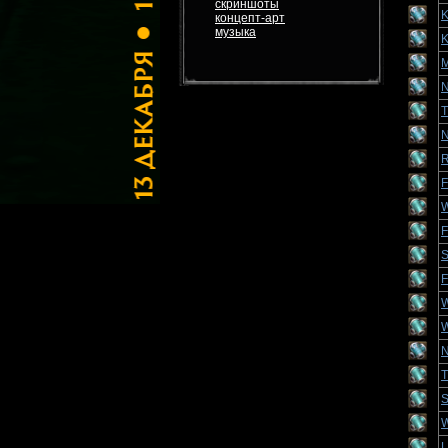
скриншоты
K
концепт-арт
музыка
K
M
N
T
N
R
F
W
F
S
F
W
W
N
T
S
W
L