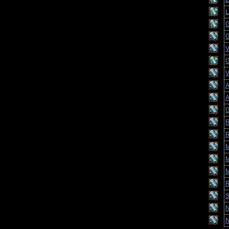
L
G
G
V
G
V
A
A
G
R
R
M
M
M
R
S
N
N