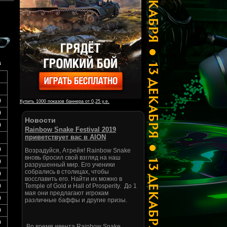
а
0
Купить 1000 показов баннера от 0,25 у.е.
0
Новости
0
Rainbow Snake Festival 2019
приветствует вас в AION
0
Возрадуйся, Атрейя! Rainbow Snake
вновь бросил свой взгляд на наш
0
разрушенный мир. Его ученики
собрались в столицах, чтобы
0
восславить его. Найти их можно в
0
Temple of Gold и Hall of Prosperity. До 1
мая они предлагают игрокам
0
различные баффы и другие призы.
0
0
Во время ивента Rainbow Snake