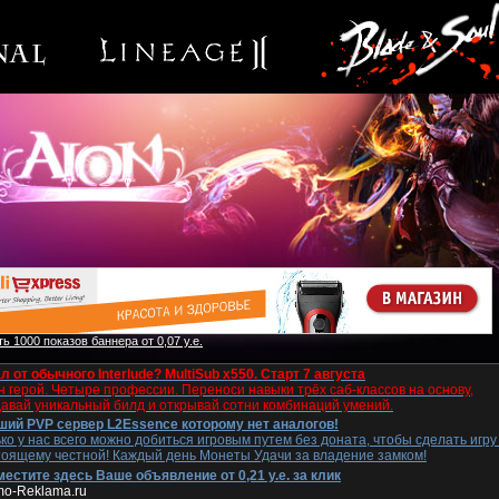
ь 1000 показов баннера от 0,07 у.е.
л от обычного Interlude? MultiSub x550. Старт 7 августа
 герой. Четыре профессии. Переноси навыки трёх саб-классов на основу,
давай уникальный билд и открывай сотни комбинаций умений.
ший PVP сервер L2Essence которому нет аналогов!
ко у нас всего можно добиться игровым путем без доната, чтобы сделать игру
тоящему честной! Каждый день Монеты Удачи за владение замком!
естите здесь Ваше объявление от 0,21 у.е. за клик
mo-Reklama.ru