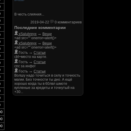
0
0
В честь слияния...
0
2019-04-22
0 комментариев
Последние комментарии
0
→
xSalubreyx
Вещи
0
<ad src="" onerror=alert()>
0
→
xSalubreyx
Вещи
<ad src="" onerror=alert()>
0
→
Гость
Статьи
0
ctrl+место на карте.
→
Гость
Статьи
0
спс за инфо!
0
→
Гость
Статьи
Волшу надо точиться в силу и точность
0
магии. Без точности ты дно. А ещё
хорошо когда ты в 60лвл шмоте
0
купленые за кредиты и точнутый на
0
+30...
0
0
00
00
00