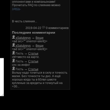
оппонентами и компаньонами!
Прочитать FAQ по слиянию можно
здесь
.
В честь слияния...
2019-04-22
0 комментариев
Последние комментарии
→
xSalubreyx
Вещи
<ad src="" onerror=alert()>
→
xSalubreyx
Вещи
<ad src="" onerror=alert()>
→
Гость
Статьи
ctrl+место на карте.
→
Гость
Статьи
спс за инфо!
→
Гость
Статьи
Волшу надо точиться в силу и точность
магии. Без точности ты дно. А ещё
хорошо когда ты в 60лвл шмоте
купленые за кредиты и точнутый на
+30...