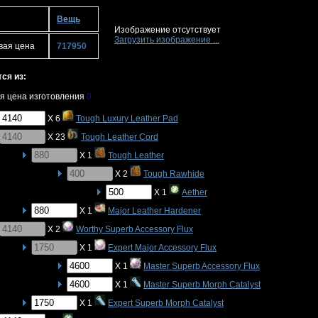
Вещь
Изображение отсутствует
Загрузить изображение ...
вая цена
717950
ся из:
я цена изготовления
0
X 6
Tough Luxury Leather Pad
X 23
Tough Leather Cord
X 1
Tough Leather
X 2
Tough Rawhide
X 1
Aether
X 1
Major Leather Hardener
X 2
Worthy Superb Accessory Flux
X 1
Expert Major Accessory Flux
X 1
Master Superb Accessory Flux
X 1
Master Superb Morph Catalyst
X 1
Expert Superb Morph Catalyst