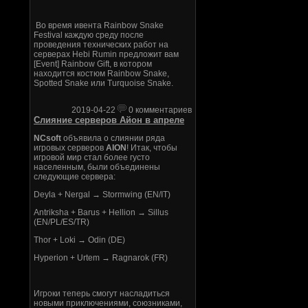
Во время ивента Rainbow Snake
Festival каждую среду после
проведения технических работ на
серверах Hebi Rumin предложит вам
[Event] Rainbow Gift, в котором
находится костюм Rainbow Snake,
Spotted Snake или Turquoise Snake.
2019-04-22
0 комментариев
Слияние серверов Айон в апреле
NCsoft
объявила о слиянии ряда
игровых серверов
AION
! Итак, чтобы
игровой мир стал более густо
населенным, были объединены
следующие сервера:
Deyla + Nergal → Stormwing (EN/IT)
Antriksha + Barus + Hellion → Sillus
(EN/PL/ES/TR)
Thor + Loki → Odin (DE)
Hyperion + Urtem → Ragnarok (FR)
Игроки теперь смогут насладиться
новыми приключениями, союзниками,