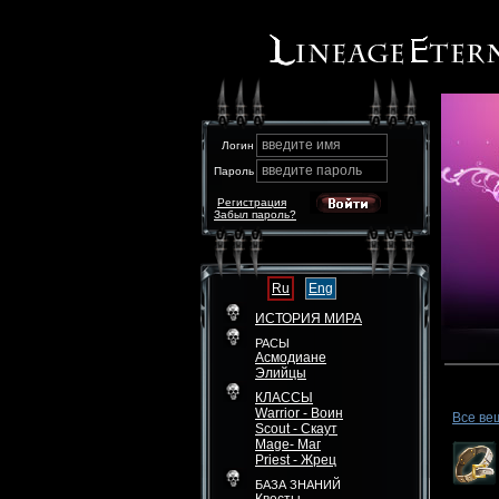
введите имя
Логин
введите пароль
Пароль
Регистрация
Забыл пароль?
Ru
Eng
ИСТОРИЯ МИРА
РАСЫ
Асмодиане
Элийцы
КЛАССЫ
Warrior - Воин
Все ве
Scout - Скаут
Mage- Маг
Priest - Жрец
БАЗА ЗНАНИЙ