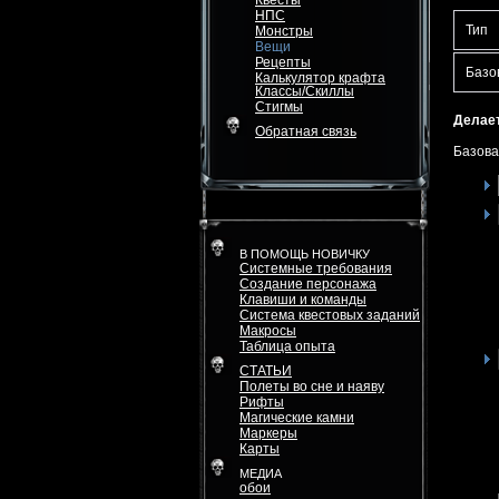
Квесты
НПС
Тип
Монстры
Вещи
Рецепты
Базо
Калькулятор крафта
Классы/Скиллы
Стигмы
Делает
Обратная связь
Базова
В ПОМОЩЬ НОВИЧКУ
Системные требования
Создание персонажа
Клавиши и команды
Система квестовых заданий
Макросы
Таблица опыта
СТАТЬИ
Полеты во сне и наяву
Рифты
Магические камни
Маркеры
Карты
МЕДИА
обои