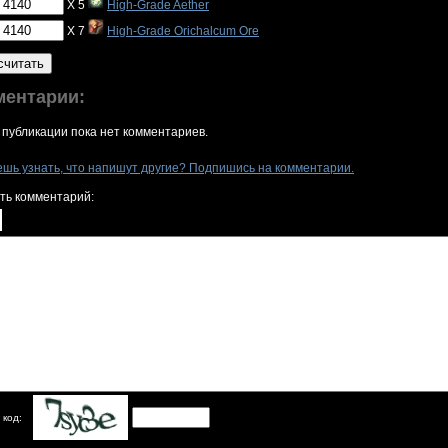
X 5
High-Grade Aether
X 7
High-Grade Orichalcum Ore
считать
ментарии:
 публикации пока нет комментариев.
ешь узнать, что напишут другие? Подпишись на комментарии.
ть комментарий:
 код: