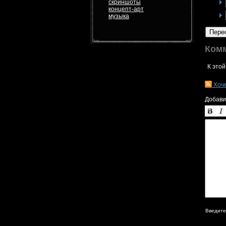
скриншоты
концепт-арт
музыка
Пере
Ком
К этой
Хоч
Добави
Введите