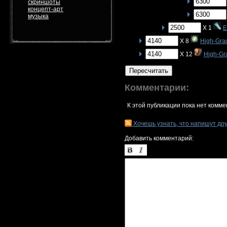
скриншоты
концепт-арт
музыка
X 1
E
X 8
High-Gra
X 12
High-Gr
Пересчитать
Комментарии:
К этой публикации пока нет комме
Хочешь узнать, что напишут др
Добавить комментарий: