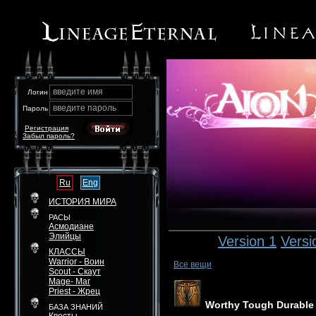
введите имя
Логин
введите пароль
Пароль
Регистрация
Забыл пароль?
Ru
Eng
ИСТОРИЯ МИРА
РАСЫ
Асмодиане
Элийцы
Version 1
Versi
КЛАССЫ
Warrior - Воин
Все вещи
Scout - Скаут
Mage- Маг
Priest - Жрец
Worthy Tough Durable 
БАЗА ЗНАНИЙ