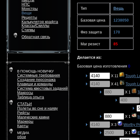
Квесты
НПС
Тип
Вещь
Монстры
Вещи
Рецепты
Базовая цена
1238050
Калькулятор крафта
Классы/Скиллы
Стигмы
Физ защита
170
Обратная связь
Маг резист
85
Делается из:
Базовая цена изготовления
0
В ПОМОЩЬ НОВИЧКУ
Системные требования
X 11
Tough L
Создание персонажа
Клавиши и команды
X 41
Tough L
Система квестовых заданий
X 1
T
Макросы
Таблица опыта
СТАТЬИ
Полеты во сне и наяву
Рифты
X 1
M
Магические камни
Маркеры
X 3
Worthy P
Карты
X 1
E
МЕДИА
обои