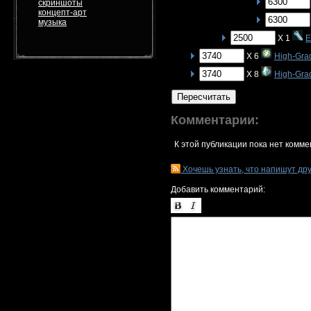
скриншоты
концепт-арт
музыка
X 1
E
X 6
High-Gra
X 8
High-Grad
Пересчитать
Комментарии:
К этой публикации пока нет комме
Хочешь узнать, что напишут др
Добавить комментарий: