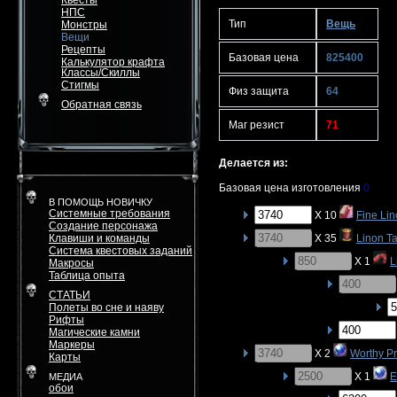
Квесты
НПС
Тип
Вещь
Монстры
Вещи
Рецепты
Базовая цена
825400
Калькулятор крафта
Классы/Скиллы
Стигмы
Физ защита
64
Обратная связь
Маг резист
71
Делается из:
Базовая цена изготовления
0
В ПОМОЩЬ НОВИЧКУ
Системные требования
X 10
Fine Lin
Создание персонажа
Клавиши и команды
X 35
Linon Ta
Система квестовых заданий
X 1
L
Макросы
Таблица опыта
СТАТЬИ
Полеты во сне и наяву
Рифты
Магические камни
Маркеры
X 2
Worthy P
Карты
X 1
E
МЕДИА
обои