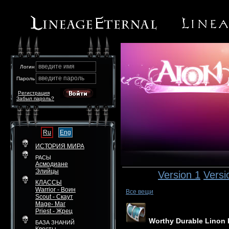
введите имя
Логин
введите пароль
Пароль
Регистрация
Забыл пароль?
Ru
Eng
ИСТОРИЯ МИРА
РАСЫ
Асмодиане
Элийцы
Version 1
Versi
КЛАССЫ
Warrior - Воин
Все вещи
Scout - Скаут
Mage- Маг
Priest - Жрец
Worthy Durable Linon 
БАЗА ЗНАНИЙ