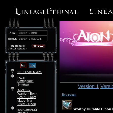
введите имя
Логин
введите пароль
Пароль
Регистрация
Забыл пароль?
Ru
Eng
ИСТОРИЯ МИРА
РАСЫ
Асмодиане
Элийцы
Version 1
Versi
КЛАССЫ
Warrior - Воин
Все вещи
Scout - Скаут
Mage- Маг
Priest - Жрец
Worthy Durable Linon 
БАЗА ЗНАНИЙ