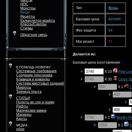
Квесты
НПС
Тип
Вещь
Монстры
Вещи
Рецепты
Базовая цена
825400
Калькулятор крафта
Классы/Скиллы
Стигмы
Физ защита
64
Обратная связь
Маг резист
71
Делается из:
Базовая цена изготовления
0
В ПОМОЩЬ НОВИЧКУ
Системные требования
X 10
Fine Lin
Создание персонажа
Клавиши и команды
X 35
Linon Ta
Система квестовых заданий
X 1
L
Макросы
Таблица опыта
СТАТЬИ
Полеты во сне и наяву
Рифты
Магические камни
Маркеры
X 2
Worthy P
Карты
X 1
E
МЕДИА
обои