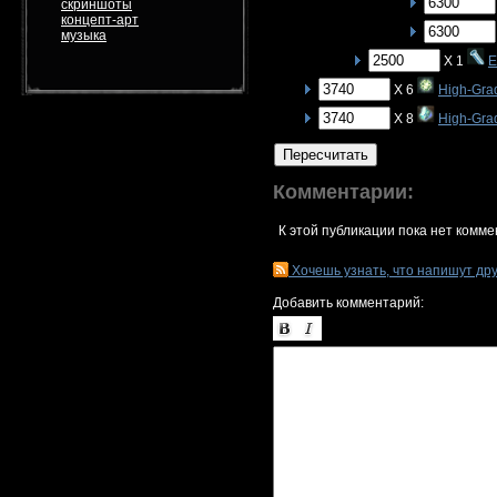
скриншоты
концепт-арт
музыка
X 1
E
X 6
High-Gra
X 8
High-Grad
Пересчитать
Комментарии:
К этой публикации пока нет комме
Хочешь узнать, что напишут др
Добавить комментарий: